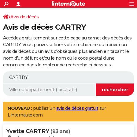
ACTUALITÉS
Connexion
S'inscrire
Avis de décès
Rechercher
Société
Education
Villes
Politique
Faits Divers
Monde
+
SPORT
Avis de décès CARTRY
Football
Cyclisme
Forum
Coupe du monde 2026
Tennis
Rugby
CULTURE
Accédez gratuitement sur cette page au carnet des décès des
TNT
Cinéma
Musique
Programme TV
Streaming
Sorties cinéma
+
CARTRY. Vous pouvez affiner votre recherche ou trouver un
FINANCE
avis de décès ou un avis d'obsèques plus ancien en tapant le
Impôts
Immobilier
Banque
Crédit
Retraite
Epargne
Risques naturels par ville
Assurance
AUTO
nom d'un défunt et/ou le nom ou le code postal d'une
commune dans le moteur de recherche ci-dessous.
Réserver un essai
Berlines
Forum auto
Essais
Citadines
SUV
+
HIGH-TECH
Meilleur smartphone
Ordinateurs
Guide high-tech
Mobiles
Internet
Jeux vidéo
+
BRICOLAGE
Aménagement intérieur
Cuisine
Jardinage
+
Forum
Extérieur
Salle de bains
Rangement
WEEK-END
Escapades
Expositions
Week-end nature
Guides de France
Patrimoine
Musées
+
LIFESTYLE
NOUVEAU :
publiez un
avis de décès gratuit
sur
Linternaute.com
Bien-être
Mode
+
Art de vivre
Loisirs
Modes de vie
SANTE
Yvette CARTRY
Guide de la santé
Médicaments
+
Alimentation
Maladies
Sommeil
(93 ans)
VOYAGE