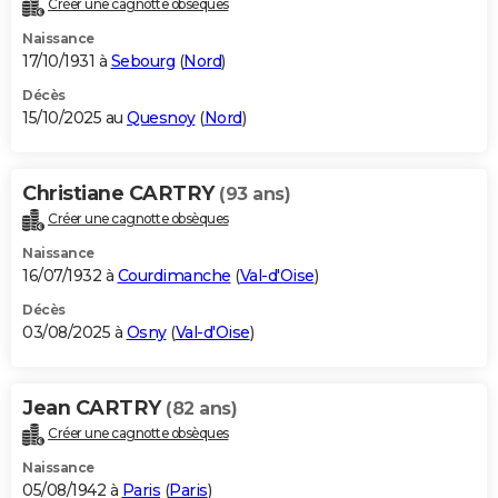
Créer une cagnotte obsèques
City break
Voyage de noces
Climat
Destinations
Voyage nature
Forum
+
PHOTO
Naissance
17/10/1931 à
Sebourg
(
Nord
)
GUIDES D'ACHAT
Décès
15/10/2025 au
Quesnoy
(
Nord
)
BONS PLANS
CARTE DE VOEUX
Christiane CARTRY
(93 ans)
Carte Bonne année
Carte Pâques
Carte de Noël
Carte Saint-Valentin
Carte d'anniversaire
DICTIONNAIRE
Créer une cagnotte obsèques
Biographies
Expressions
Dictionnaire
Citations
Proverbes
PROGRAMME TV
Naissance
16/07/1932 à
Courdimanche
(
Val-d'Oise
)
COPAINS D'AVANT
Décès
03/08/2025 à
Osny
(
Val-d'Oise
)
Se connecter
Collèges
Universités
Service militaire
S'inscrire
Lycées
Primaires
Entreprises
Avis de recherche
AVIS DE DÉCÈS
FORUM
Jean CARTRY
(82 ans)
Lifestyle
Sport
Television
Cinema
Bricolage
Culture
Auto
Voyage
Créer une cagnotte obsèques
Naissance
05/08/1942 à
Paris
(
Paris
)