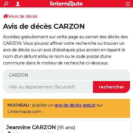
ACTUALITÉS
Connexion
S'inscrire
Avis de décès
Rechercher
Société
Education
Villes
Politique
Faits Divers
Monde
+
SPORT
Avis de décès CARZON
Football
Cyclisme
Forum
Coupe du monde 2026
Tennis
Rugby
CULTURE
Accédez gratuitement sur cette page au carnet des décès des
TNT
Cinéma
Musique
Programme TV
Streaming
Sorties cinéma
+
CARZON. Vous pouvez affiner votre recherche ou trouver un
FINANCE
avis de décès ou un avis d'obsèques plus ancien en tapant le
Impôts
Immobilier
Banque
Crédit
Retraite
Epargne
Risques naturels par ville
Assurance
AUTO
nom d'un défunt et/ou le nom ou le code postal d'une
commune dans le moteur de recherche ci-dessous.
Réserver un essai
Berlines
Forum auto
Essais
Citadines
SUV
+
HIGH-TECH
Meilleur smartphone
Ordinateurs
Guide high-tech
Mobiles
Internet
Jeux vidéo
+
BRICOLAGE
Aménagement intérieur
Cuisine
Jardinage
+
Forum
Extérieur
Salle de bains
Rangement
WEEK-END
Escapades
Expositions
Week-end nature
Guides de France
Patrimoine
Musées
+
LIFESTYLE
NOUVEAU :
publiez un
avis de décès gratuit
sur
Linternaute.com
Bien-être
Mode
+
Art de vivre
Loisirs
Modes de vie
SANTE
Jeannine CARZON
Guide de la santé
Médicaments
+
Alimentation
Maladies
Sommeil
(91 ans)
VOYAGE