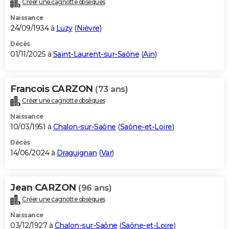
Créer une cagnotte obsèques
City break
Voyage de noces
Climat
Destinations
Voyage nature
Forum
+
PHOTO
Naissance
24/09/1934 à
Luzy
(
Nièvre
)
GUIDES D'ACHAT
Décès
01/11/2025 à
Saint-Laurent-sur-Saône
(
Ain
)
BONS PLANS
CARTE DE VOEUX
Francois CARZON
(73 ans)
Carte Bonne année
Carte Pâques
Carte de Noël
Carte Saint-Valentin
Carte d'anniversaire
DICTIONNAIRE
Créer une cagnotte obsèques
Biographies
Expressions
Dictionnaire
Citations
Proverbes
PROGRAMME TV
Naissance
10/03/1951 à
Chalon-sur-Saône
(
Saône-et-Loire
)
COPAINS D'AVANT
Décès
14/06/2024 à
Draguignan
(
Var
)
Se connecter
Collèges
Universités
Service militaire
S'inscrire
Lycées
Primaires
Entreprises
Avis de recherche
AVIS DE DÉCÈS
FORUM
Jean CARZON
(96 ans)
Lifestyle
Sport
Television
Cinema
Bricolage
Culture
Auto
Voyage
Créer une cagnotte obsèques
Naissance
03/12/1927 à
Chalon-sur-Saône
(
Saône-et-Loire
)