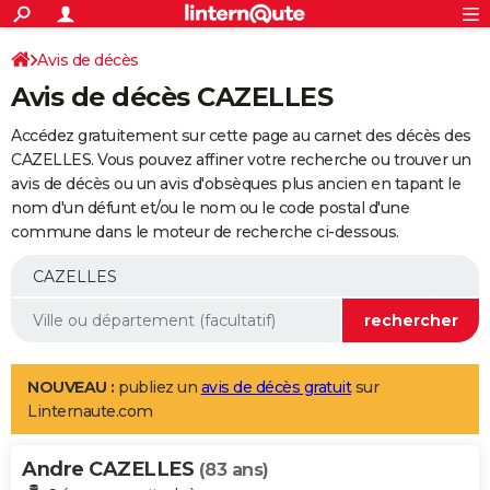
ACTUALITÉS
Connexion
S'inscrire
Avis de décès
Rechercher
Société
Education
Villes
Politique
Faits Divers
Monde
+
SPORT
Avis de décès CAZELLES
Football
Cyclisme
Forum
Coupe du monde 2026
Tennis
Rugby
CULTURE
Accédez gratuitement sur cette page au carnet des décès des
TNT
Cinéma
Musique
Programme TV
Streaming
Sorties cinéma
+
CAZELLES. Vous pouvez affiner votre recherche ou trouver un
FINANCE
avis de décès ou un avis d'obsèques plus ancien en tapant le
Impôts
Immobilier
Banque
Crédit
Retraite
Epargne
Risques naturels par ville
Assurance
AUTO
nom d'un défunt et/ou le nom ou le code postal d'une
commune dans le moteur de recherche ci-dessous.
Réserver un essai
Berlines
Forum auto
Essais
Citadines
SUV
+
HIGH-TECH
Meilleur smartphone
Ordinateurs
Guide high-tech
Mobiles
Internet
Jeux vidéo
+
BRICOLAGE
Aménagement intérieur
Cuisine
Jardinage
+
Forum
Extérieur
Salle de bains
Rangement
WEEK-END
Escapades
Expositions
Week-end nature
Guides de France
Patrimoine
Musées
+
LIFESTYLE
NOUVEAU :
publiez un
avis de décès gratuit
sur
Linternaute.com
Bien-être
Mode
+
Art de vivre
Loisirs
Modes de vie
SANTE
Andre CAZELLES
Guide de la santé
Médicaments
+
Alimentation
Maladies
Sommeil
(83 ans)
VOYAGE