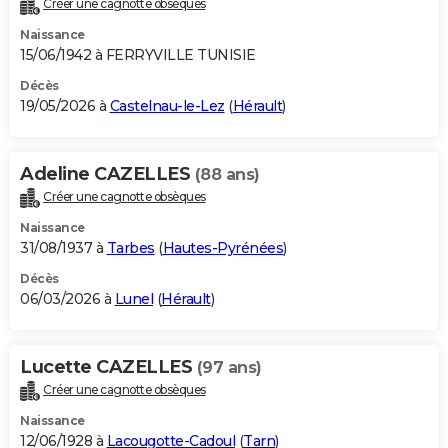
Créer une cagnotte obsèques
City break
Voyage de noces
Climat
Destinations
Voyage nature
Forum
+
PHOTO
Naissance
15/06/1942 à FERRYVILLE TUNISIE
GUIDES D'ACHAT
Décès
19/05/2026 à
Castelnau-le-Lez
(
Hérault
)
BONS PLANS
CARTE DE VOEUX
Adeline CAZELLES
(88 ans)
Carte Bonne année
Carte Pâques
Carte de Noël
Carte Saint-Valentin
Carte d'anniversaire
DICTIONNAIRE
Créer une cagnotte obsèques
Biographies
Expressions
Dictionnaire
Citations
Proverbes
PROGRAMME TV
Naissance
31/08/1937 à
Tarbes
(
Hautes-Pyrénées
)
COPAINS D'AVANT
Décès
06/03/2026 à
Lunel
(
Hérault
)
Se connecter
Collèges
Universités
Service militaire
S'inscrire
Lycées
Primaires
Entreprises
Avis de recherche
AVIS DE DÉCÈS
FORUM
Lucette CAZELLES
(97 ans)
Lifestyle
Sport
Television
Cinema
Bricolage
Culture
Auto
Voyage
Créer une cagnotte obsèques
Naissance
12/06/1928 à
Lacougotte-Cadoul
(
Tarn
)