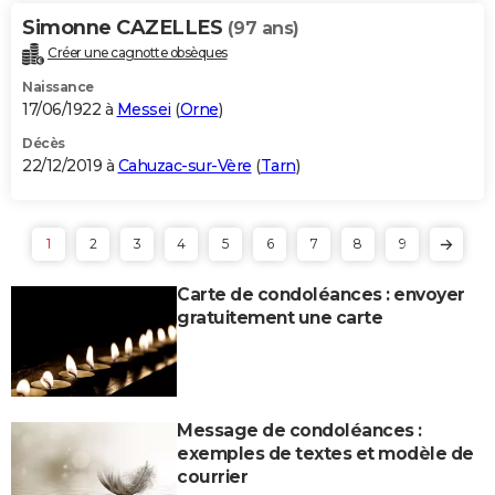
Simonne CAZELLES
(97 ans)
Créer une cagnotte obsèques
Naissance
17/06/1922 à
Messei
(
Orne
)
Décès
22/12/2019 à
Cahuzac-sur-Vère
(
Tarn
)
1
2
3
4
5
6
7
8
9
Carte de condoléances : envoyer
gratuitement une carte
Message de condoléances :
exemples de textes et modèle de
courrier