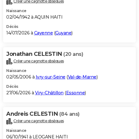
Créer une cagnotte obsèques
City break
Voyage de noces
Climat
Destinations
Voyage nature
Forum
+
PHOTO
Naissance
02/04/1942 à AQUIN HAITI
GUIDES D'ACHAT
Décès
14/07/2026 à
Cayenne
(
Guyane
)
BONS PLANS
CARTE DE VOEUX
Jonathan CELESTIN
(20 ans)
Carte Bonne année
Carte Pâques
Carte de Noël
Carte Saint-Valentin
Carte d'anniversaire
DICTIONNAIRE
Créer une cagnotte obsèques
Biographies
Expressions
Dictionnaire
Citations
Proverbes
PROGRAMME TV
Naissance
02/05/2006 à
Ivry-sur-Seine
(
Val-de-Marne
)
COPAINS D'AVANT
Décès
27/06/2026 à
Viry-Châtillon
(
Essonne
)
Se connecter
Collèges
Universités
Service militaire
S'inscrire
Lycées
Primaires
Entreprises
Avis de recherche
AVIS DE DÉCÈS
FORUM
Andreis CELESTIN
(84 ans)
Lifestyle
Sport
Television
Cinema
Bricolage
Culture
Auto
Voyage
Créer une cagnotte obsèques
Naissance
06/10/1941 à LEOGANE HAITI