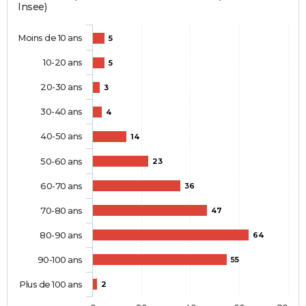
Insee)
Moins de 10 ans
5
10-20 ans
5
20-30 ans
3
30-40 ans
4
40-50 ans
14
50-60 ans
23
60-70 ans
36
70-80 ans
47
80-90 ans
64
90-100 ans
55
Plus de 100 ans
2