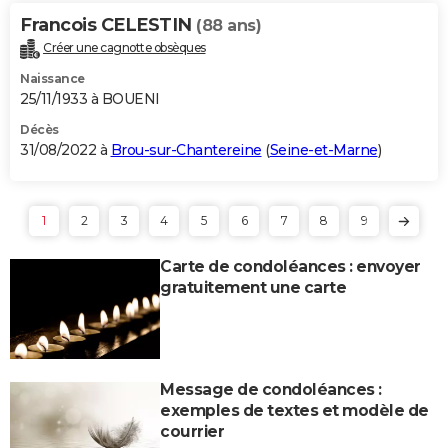
Francois CELESTIN
(88 ans)
Créer une cagnotte obsèques
Naissance
25/11/1933 à BOUENI
Décès
31/08/2022 à
Brou-sur-Chantereine
(
Seine-et-Marne
)
1
2
3
4
5
6
7
8
9
Carte de condoléances : envoyer
gratuitement une carte
Message de condoléances :
exemples de textes et modèle de
courrier