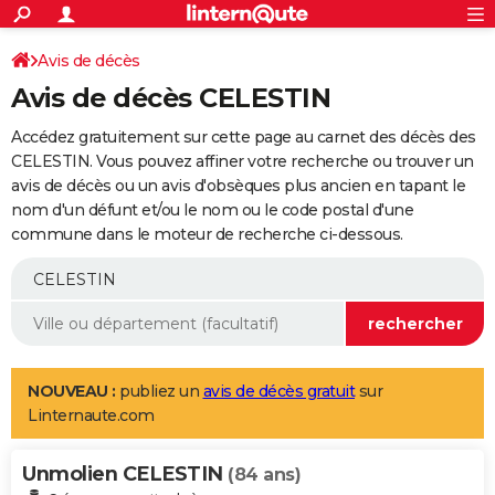
ACTUALITÉS
Connexion
S'inscrire
Avis de décès
Rechercher
Société
Education
Villes
Politique
Faits Divers
Monde
+
SPORT
Avis de décès CELESTIN
Football
Cyclisme
Forum
Coupe du monde 2026
Tennis
Rugby
CULTURE
Accédez gratuitement sur cette page au carnet des décès des
TNT
Cinéma
Musique
Programme TV
Streaming
Sorties cinéma
+
CELESTIN. Vous pouvez affiner votre recherche ou trouver un
FINANCE
avis de décès ou un avis d'obsèques plus ancien en tapant le
Impôts
Immobilier
Banque
Crédit
Retraite
Epargne
Risques naturels par ville
Assurance
AUTO
nom d'un défunt et/ou le nom ou le code postal d'une
commune dans le moteur de recherche ci-dessous.
Réserver un essai
Berlines
Forum auto
Essais
Citadines
SUV
+
HIGH-TECH
Meilleur smartphone
Ordinateurs
Guide high-tech
Mobiles
Internet
Jeux vidéo
+
BRICOLAGE
Aménagement intérieur
Cuisine
Jardinage
+
Forum
Extérieur
Salle de bains
Rangement
WEEK-END
Escapades
Expositions
Week-end nature
Guides de France
Patrimoine
Musées
+
LIFESTYLE
NOUVEAU :
publiez un
avis de décès gratuit
sur
Linternaute.com
Bien-être
Mode
+
Art de vivre
Loisirs
Modes de vie
SANTE
Unmolien CELESTIN
Guide de la santé
Médicaments
+
Alimentation
Maladies
Sommeil
(84 ans)
VOYAGE