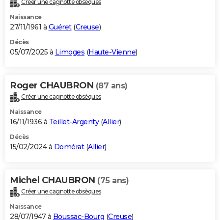
Créer une cagnotte obsèques
City break
Voyage de noces
Climat
Destinations
Voyage nature
Forum
+
PHOTO
Naissance
27/11/1961 à
Guéret
(
Creuse
)
GUIDES D'ACHAT
Décès
05/07/2025 à
Limoges
(
Haute-Vienne
)
BONS PLANS
CARTE DE VOEUX
Roger CHAUBRON
(87 ans)
Carte Bonne année
Carte Pâques
Carte de Noël
Carte Saint-Valentin
Carte d'anniversaire
DICTIONNAIRE
Créer une cagnotte obsèques
Biographies
Expressions
Dictionnaire
Citations
Proverbes
PROGRAMME TV
Naissance
16/11/1936 à
Teillet-Argenty
(
Allier
)
COPAINS D'AVANT
Décès
15/02/2024 à
Domérat
(
Allier
)
Se connecter
Collèges
Universités
Service militaire
S'inscrire
Lycées
Primaires
Entreprises
Avis de recherche
AVIS DE DÉCÈS
FORUM
Michel CHAUBRON
(75 ans)
Lifestyle
Sport
Television
Cinema
Bricolage
Culture
Auto
Voyage
Créer une cagnotte obsèques
Naissance
28/07/1947 à
Boussac-Bourg
(
Creuse
)