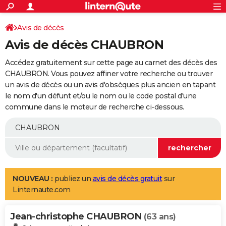
ACTUALITÉS
Connexion
S'inscrire
Avis de décès
Rechercher
Société
Education
Villes
Politique
Faits Divers
Monde
+
SPORT
Avis de décès CHAUBRON
Football
Cyclisme
Forum
Coupe du monde 2026
Tennis
Rugby
CULTURE
Accédez gratuitement sur cette page au carnet des décès des
TNT
Cinéma
Musique
Programme TV
Streaming
Sorties cinéma
+
CHAUBRON. Vous pouvez affiner votre recherche ou trouver
FINANCE
un avis de décès ou un avis d'obsèques plus ancien en tapant
Impôts
Immobilier
Banque
Crédit
Retraite
Epargne
Risques naturels par ville
Assurance
AUTO
le nom d'un défunt et/ou le nom ou le code postal d'une
commune dans le moteur de recherche ci-dessous.
Réserver un essai
Berlines
Forum auto
Essais
Citadines
SUV
+
HIGH-TECH
Meilleur smartphone
Ordinateurs
Guide high-tech
Mobiles
Internet
Jeux vidéo
+
BRICOLAGE
Aménagement intérieur
Cuisine
Jardinage
+
Forum
Extérieur
Salle de bains
Rangement
WEEK-END
Escapades
Expositions
Week-end nature
Guides de France
Patrimoine
Musées
+
LIFESTYLE
NOUVEAU :
publiez un
avis de décès gratuit
sur
Linternaute.com
Bien-être
Mode
+
Art de vivre
Loisirs
Modes de vie
SANTE
Jean-christophe CHAUBRON
Guide de la santé
Médicaments
+
Alimentation
Maladies
Sommeil
(63 ans)
VOYAGE