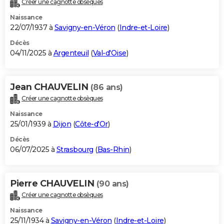
Créer une cagnotte obsèques
City break
Voyage de noces
Climat
Destinations
Voyage nature
Forum
+
PHOTO
Naissance
22/07/1937 à
Savigny-en-Véron
(
Indre-et-Loire
)
GUIDES D'ACHAT
Décès
04/11/2025 à
Argenteuil
(
Val-d'Oise
)
BONS PLANS
CARTE DE VOEUX
Jean CHAUVELIN
(86 ans)
Carte Bonne année
Carte Pâques
Carte de Noël
Carte Saint-Valentin
Carte d'anniversaire
DICTIONNAIRE
Créer une cagnotte obsèques
Biographies
Expressions
Dictionnaire
Citations
Proverbes
PROGRAMME TV
Naissance
25/01/1939 à
Dijon
(
Côte-d'Or
)
COPAINS D'AVANT
Décès
06/07/2025 à
Strasbourg
(
Bas-Rhin
)
Se connecter
Collèges
Universités
Service militaire
S'inscrire
Lycées
Primaires
Entreprises
Avis de recherche
AVIS DE DÉCÈS
FORUM
Pierre CHAUVELIN
(90 ans)
Lifestyle
Sport
Television
Cinema
Bricolage
Culture
Auto
Voyage
Créer une cagnotte obsèques
Naissance
25/11/1934 à
Savigny-en-Véron
(
Indre-et-Loire
)