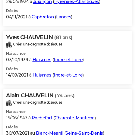
29/04/1924 à
Jurançon
(
Pyrénées-Atlantiques
)
Décès
04/11/2021 à
Capbreton
(
Landes
)
Yves CHAUVELIN
(81 ans)
Créer une cagnotte obsèques
Naissance
03/10/1939 à
Huismes
(
Indre-et-Loire
)
Décès
14/09/2021 à
Huismes
(
Indre-et-Loire
)
Alain CHAUVELIN
(74 ans)
Créer une cagnotte obsèques
Naissance
15/06/1947 à
Rochefort
(
Charente-Maritime
)
Décès
30/07/2021 au
Blanc-Mesnil
(
Seine-Saint-Denis
)