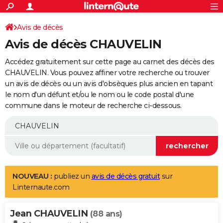
ACTUALITÉS
Connexion
S'inscrire
Avis de décès
Rechercher
Société
Education
Villes
Politique
Faits Divers
Monde
+
SPORT
Avis de décès CHAUVELIN
Football
Cyclisme
Forum
Coupe du monde 2026
Tennis
Rugby
CULTURE
Accédez gratuitement sur cette page au carnet des décès des
TNT
Cinéma
Musique
Programme TV
Streaming
Sorties cinéma
+
CHAUVELIN. Vous pouvez affiner votre recherche ou trouver
FINANCE
un avis de décès ou un avis d'obsèques plus ancien en tapant
Impôts
Immobilier
Banque
Crédit
Retraite
Epargne
Risques naturels par ville
Assurance
AUTO
le nom d'un défunt et/ou le nom ou le code postal d'une
commune dans le moteur de recherche ci-dessous.
Réserver un essai
Berlines
Forum auto
Essais
Citadines
SUV
+
HIGH-TECH
Meilleur smartphone
Ordinateurs
Guide high-tech
Mobiles
Internet
Jeux vidéo
+
BRICOLAGE
Aménagement intérieur
Cuisine
Jardinage
+
Forum
Extérieur
Salle de bains
Rangement
WEEK-END
Escapades
Expositions
Week-end nature
Guides de France
Patrimoine
Musées
+
LIFESTYLE
NOUVEAU :
publiez un
avis de décès gratuit
sur
Linternaute.com
Bien-être
Mode
+
Art de vivre
Loisirs
Modes de vie
SANTE
Jean CHAUVELIN
Guide de la santé
Médicaments
+
Alimentation
Maladies
Sommeil
(88 ans)
VOYAGE