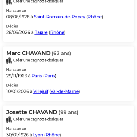
Créer une cagnotte obsèques
City break
Voyage de noces
Climat
Destinations
Voyage nature
Forum
+
PHOTO
Naissance
08/06/1928 à
Saint-Romain-de-Popey
(
Rhône
)
GUIDES D'ACHAT
Décès
28/05/2026 à
Tarare
(
Rhône
)
BONS PLANS
CARTE DE VOEUX
Marc CHAVAND
(62 ans)
Carte Bonne année
Carte Pâques
Carte de Noël
Carte Saint-Valentin
Carte d'anniversaire
DICTIONNAIRE
Créer une cagnotte obsèques
Biographies
Expressions
Dictionnaire
Citations
Proverbes
PROGRAMME TV
Naissance
29/11/1963 à
Paris
(
Paris
)
COPAINS D'AVANT
Décès
10/01/2026 à
Villejuif
(
Val-de-Marne
)
Se connecter
Collèges
Universités
Service militaire
S'inscrire
Lycées
Primaires
Entreprises
Avis de recherche
AVIS DE DÉCÈS
FORUM
Josette CHAVAND
(99 ans)
Lifestyle
Sport
Television
Cinema
Bricolage
Culture
Auto
Voyage
Créer une cagnotte obsèques
Naissance
30/01/1926 à
Lyon
(
Rhône
)