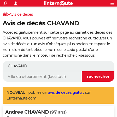
ACTUALITÉS
Connexion
S'inscrire
Avis de décès
Rechercher
Société
Education
Villes
Politique
Faits Divers
Monde
+
SPORT
Avis de décès CHAVAND
Football
Cyclisme
Forum
Coupe du monde 2026
Tennis
Rugby
CULTURE
Accédez gratuitement sur cette page au carnet des décès des
TNT
Cinéma
Musique
Programme TV
Streaming
Sorties cinéma
+
CHAVAND. Vous pouvez affiner votre recherche ou trouver un
FINANCE
avis de décès ou un avis d'obsèques plus ancien en tapant le
Impôts
Immobilier
Banque
Crédit
Retraite
Epargne
Risques naturels par ville
Assurance
AUTO
nom d'un défunt et/ou le nom ou le code postal d'une
commune dans le moteur de recherche ci-dessous.
Réserver un essai
Berlines
Forum auto
Essais
Citadines
SUV
+
HIGH-TECH
Meilleur smartphone
Ordinateurs
Guide high-tech
Mobiles
Internet
Jeux vidéo
+
BRICOLAGE
Aménagement intérieur
Cuisine
Jardinage
+
Forum
Extérieur
Salle de bains
Rangement
WEEK-END
Escapades
Expositions
Week-end nature
Guides de France
Patrimoine
Musées
+
LIFESTYLE
NOUVEAU :
publiez un
avis de décès gratuit
sur
Linternaute.com
Bien-être
Mode
+
Art de vivre
Loisirs
Modes de vie
SANTE
Andree CHAVAND
Guide de la santé
Médicaments
+
Alimentation
Maladies
Sommeil
(97 ans)
VOYAGE