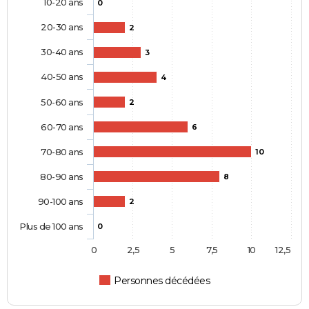
10-20 ans
0
20-30 ans
2
30-40 ans
3
40-50 ans
4
50-60 ans
2
60-70 ans
6
70-80 ans
10
80-90 ans
8
90-100 ans
2
Plus de 100 ans
0
0
2,5
5
7,5
10
12,5
Personnes décédées