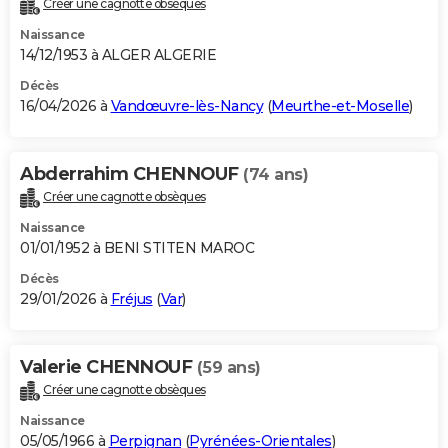
Créer une cagnotte obsèques
City break
Voyage de noces
Climat
Destinations
Voyage nature
Forum
+
PHOTO
Naissance
14/12/1953 à ALGER ALGERIE
GUIDES D'ACHAT
Décès
16/04/2026 à
Vandœuvre-lès-Nancy
(
Meurthe-et-Moselle
)
BONS PLANS
CARTE DE VOEUX
Abderrahim CHENNOUF
(74 ans)
Carte Bonne année
Carte Pâques
Carte de Noël
Carte Saint-Valentin
Carte d'anniversaire
DICTIONNAIRE
Créer une cagnotte obsèques
Biographies
Expressions
Dictionnaire
Citations
Proverbes
PROGRAMME TV
Naissance
01/01/1952 à BENI STITEN MAROC
COPAINS D'AVANT
Décès
29/01/2026 à
Fréjus
(
Var
)
Se connecter
Collèges
Universités
Service militaire
S'inscrire
Lycées
Primaires
Entreprises
Avis de recherche
AVIS DE DÉCÈS
FORUM
Valerie CHENNOUF
(59 ans)
Lifestyle
Sport
Television
Cinema
Bricolage
Culture
Auto
Voyage
Créer une cagnotte obsèques
Naissance
05/05/1966 à
Perpignan
(
Pyrénées-Orientales
)