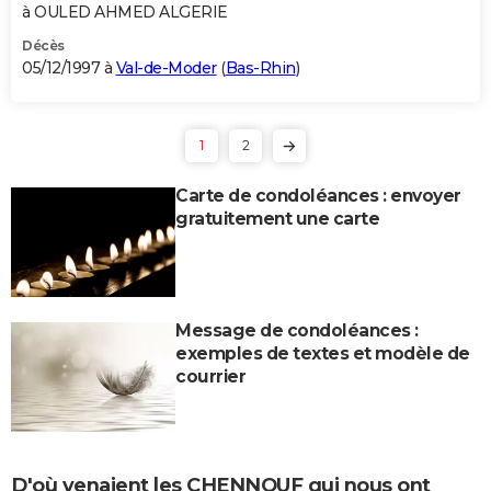
à OULED AHMED ALGERIE
Décès
05/12/1997 à
Val-de-Moder
(
Bas-Rhin
)
1
2
Carte de condoléances : envoyer
gratuitement une carte
Message de condoléances :
exemples de textes et modèle de
courrier
D'où venaient les CHENNOUF qui nous ont