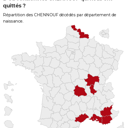
quittés ?
Répartition des CHENNOUF décédés par département de
naissance.