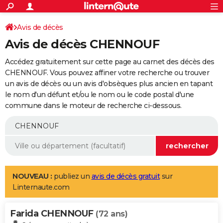
ACTUALITÉS
Connexion
S'inscrire
Avis de décès
Rechercher
Société
Education
Villes
Politique
Faits Divers
Monde
+
SPORT
Avis de décès CHENNOUF
Football
Cyclisme
Forum
Coupe du monde 2026
Tennis
Rugby
CULTURE
Accédez gratuitement sur cette page au carnet des décès des
TNT
Cinéma
Musique
Programme TV
Streaming
Sorties cinéma
+
CHENNOUF. Vous pouvez affiner votre recherche ou trouver
FINANCE
un avis de décès ou un avis d'obsèques plus ancien en tapant
Impôts
Immobilier
Banque
Crédit
Retraite
Epargne
Risques naturels par ville
Assurance
AUTO
le nom d'un défunt et/ou le nom ou le code postal d'une
commune dans le moteur de recherche ci-dessous.
Réserver un essai
Berlines
Forum auto
Essais
Citadines
SUV
+
HIGH-TECH
Meilleur smartphone
Ordinateurs
Guide high-tech
Mobiles
Internet
Jeux vidéo
+
BRICOLAGE
Aménagement intérieur
Cuisine
Jardinage
+
Forum
Extérieur
Salle de bains
Rangement
WEEK-END
Escapades
Expositions
Week-end nature
Guides de France
Patrimoine
Musées
+
LIFESTYLE
NOUVEAU :
publiez un
avis de décès gratuit
sur
Linternaute.com
Bien-être
Mode
+
Art de vivre
Loisirs
Modes de vie
SANTE
Farida CHENNOUF
Guide de la santé
Médicaments
+
Alimentation
Maladies
Sommeil
(72 ans)
VOYAGE