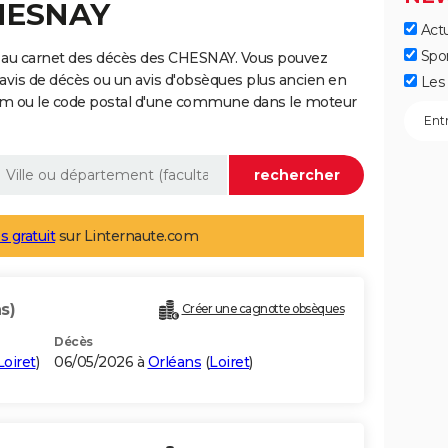
CHESNAY
Actu
Spo
 au carnet des décès des CHESNAY. Vous pouvez
 avis de décès ou un avis d'obsèques plus ancien en
Les 
nom ou le code postal d'une commune dans le moteur
s gratuit
sur Linternaute.com
s)
Créer une cagnotte obsèques
Décès
Loiret
)
06/05/2026 à
Orléans
(
Loiret
)