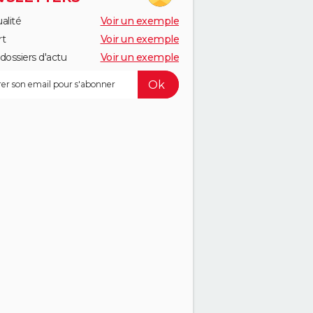
alité
Voir un exemple
rt
Voir un exemple
dossiers d'actu
Voir un exemple