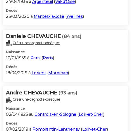
24/04/1936 à
Argenteuil
(
Val-d'Oise
)
Décès
23/03/2020 à
Mantes-la-Jolie
(
Yvelines
)
Daniele CHEVAUCHE
(84 ans)
Créer une cagnotte obsèques
Naissance
10/01/1935 à
Paris
(
Paris
)
Décès
18/04/2019 à
Lorient
(
Morbihan
)
Andre CHEVAUCHE
(93 ans)
Créer une cagnotte obsèques
Naissance
02/04/1925 au
Controis-en-Sologne
(
Loir-et-Cher
)
Décès
07/02/2019 à
Romorantin-Lanthenay
(
Loir-et-Cher
)