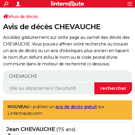
ACTUALITÉS
Connexion
S'inscrire
Avis de décès
Rechercher
Société
Education
Villes
Politique
Faits Divers
Monde
+
SPORT
Avis de décès CHEVAUCHE
Football
Cyclisme
Forum
Coupe du monde 2026
Tennis
Rugby
CULTURE
Accédez gratuitement sur cette page au carnet des décès des
TNT
Cinéma
Musique
Programme TV
Streaming
Sorties cinéma
+
CHEVAUCHE. Vous pouvez affiner votre recherche ou trouver
FINANCE
un avis de décès ou un avis d'obsèques plus ancien en tapant
Impôts
Immobilier
Banque
Crédit
Retraite
Epargne
Risques naturels par ville
Assurance
AUTO
le nom d'un défunt et/ou le nom ou le code postal d'une
commune dans le moteur de recherche ci-dessous.
Réserver un essai
Berlines
Forum auto
Essais
Citadines
SUV
+
HIGH-TECH
Meilleur smartphone
Ordinateurs
Guide high-tech
Mobiles
Internet
Jeux vidéo
+
BRICOLAGE
Aménagement intérieur
Cuisine
Jardinage
+
Forum
Extérieur
Salle de bains
Rangement
WEEK-END
Escapades
Expositions
Week-end nature
Guides de France
Patrimoine
Musées
+
LIFESTYLE
NOUVEAU :
publiez un
avis de décès gratuit
sur
Linternaute.com
Bien-être
Mode
+
Art de vivre
Loisirs
Modes de vie
SANTE
Jean CHEVAUCHE
Guide de la santé
Médicaments
+
Alimentation
Maladies
Sommeil
(75 ans)
VOYAGE