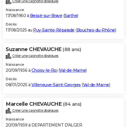
Créer une cagnotte obsèques
City break
Voyage de noces
Climat
Destinations
Voyage nature
Forum
+
PHOTO
Naissance
17/08/1950 à
Bessé-sur-Braye
(
Sarthe
)
GUIDES D'ACHAT
Décès
17/08/2025 au
Puy-Sainte-Réparade
(
Bouches-du-Rhône
)
BONS PLANS
CARTE DE VOEUX
Suzanne CHEVAUCHE
(88 ans)
Carte Bonne année
Carte Pâques
Carte de Noël
Carte Saint-Valentin
Carte d'anniversaire
DICTIONNAIRE
Créer une cagnotte obsèques
Biographies
Expressions
Dictionnaire
Citations
Proverbes
PROGRAMME TV
Naissance
20/09/1936 à
Choisy-le-Roi
(
Val-de-Marne
)
COPAINS D'AVANT
Décès
08/01/2025 à
Villeneuve-Saint-Georges
(
Val-de-Marne
)
Se connecter
Collèges
Universités
Service militaire
S'inscrire
Lycées
Primaires
Entreprises
Avis de recherche
AVIS DE DÉCÈS
FORUM
Marcelle CHEVAUCHE
(84 ans)
Lifestyle
Sport
Television
Cinema
Bricolage
Culture
Auto
Voyage
Créer une cagnotte obsèques
Naissance
20/09/1939 à DEPARTEMENT D'ALGER