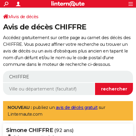
ACTUALITÉS
Connexion
S'inscrire
Avis de décès
Rechercher
Société
Education
Villes
Politique
Faits Divers
Monde
+
SPORT
Avis de décès CHIFFRE
Football
Cyclisme
Forum
Coupe du monde 2026
Tennis
Rugby
CULTURE
Accédez gratuitement sur cette page au carnet des décès des
TNT
Cinéma
Musique
Programme TV
Streaming
Sorties cinéma
+
CHIFFRE. Vous pouvez affiner votre recherche ou trouver un
FINANCE
avis de décès ou un avis d'obsèques plus ancien en tapant le
Impôts
Immobilier
Banque
Crédit
Retraite
Epargne
Risques naturels par ville
Assurance
AUTO
nom d'un défunt et/ou le nom ou le code postal d'une
commune dans le moteur de recherche ci-dessous.
Réserver un essai
Berlines
Forum auto
Essais
Citadines
SUV
+
HIGH-TECH
Meilleur smartphone
Ordinateurs
Guide high-tech
Mobiles
Internet
Jeux vidéo
+
BRICOLAGE
Aménagement intérieur
Cuisine
Jardinage
+
Forum
Extérieur
Salle de bains
Rangement
WEEK-END
Escapades
Expositions
Week-end nature
Guides de France
Patrimoine
Musées
+
LIFESTYLE
NOUVEAU :
publiez un
avis de décès gratuit
sur
Linternaute.com
Bien-être
Mode
+
Art de vivre
Loisirs
Modes de vie
SANTE
Simone CHIFFRE
Guide de la santé
Médicaments
+
Alimentation
Maladies
Sommeil
(92 ans)
VOYAGE