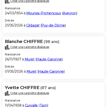
Créer une cagnotte obsèques
City break
Voyage de noces
Climat
Destinations
Voyage nature
Forum
+
PHOTO
Naissance
24/03/1934 à
Mounes-Prohencoux
(
Aveyron
)
GUIDES D'ACHAT
Décès
21/05/2026 à
Cébazat
(
Puy-de-Dôme
)
BONS PLANS
CARTE DE VOEUX
Blanche CHIFFRE
(98 ans)
Carte Bonne année
Carte Pâques
Carte de Noël
Carte Saint-Valentin
Carte d'anniversaire
DICTIONNAIRE
Créer une cagnotte obsèques
Biographies
Expressions
Dictionnaire
Citations
Proverbes
PROGRAMME TV
Naissance
26/11/1927 à
Muret
(
Haute-Garonne
)
COPAINS D'AVANT
Décès
01/05/2026 à
Muret
(
Haute-Garonne
)
Se connecter
Collèges
Universités
Service militaire
S'inscrire
Lycées
Primaires
Entreprises
Avis de recherche
AVIS DE DÉCÈS
FORUM
Yvette CHIFFRE
(87 ans)
Lifestyle
Sport
Television
Cinema
Bricolage
Culture
Auto
Voyage
Créer une cagnotte obsèques
Naissance
11/04/1938 à
Curvalle
(
Tarn
)