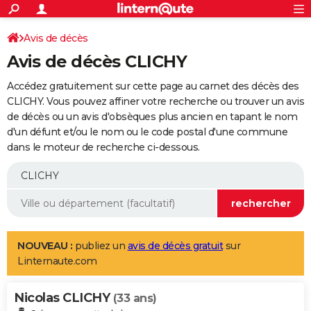
ACTUALITÉS
Connexion
S'inscrire
Avis de décès
Rechercher
Société
Education
Villes
Politique
Faits Divers
Monde
+
SPORT
Avis de décès CLICHY
Football
Cyclisme
Forum
Coupe du monde 2026
Tennis
Rugby
CULTURE
Accédez gratuitement sur cette page au carnet des décès des
TNT
Cinéma
Musique
Programme TV
Streaming
Sorties cinéma
+
CLICHY. Vous pouvez affiner votre recherche ou trouver un avis
FINANCE
de décès ou un avis d'obsèques plus ancien en tapant le nom
Impôts
Immobilier
Banque
Crédit
Retraite
Epargne
Risques naturels par ville
Assurance
AUTO
d'un défunt et/ou le nom ou le code postal d'une commune
dans le moteur de recherche ci-dessous.
Réserver un essai
Berlines
Forum auto
Essais
Citadines
SUV
+
HIGH-TECH
Meilleur smartphone
Ordinateurs
Guide high-tech
Mobiles
Internet
Jeux vidéo
+
BRICOLAGE
Aménagement intérieur
Cuisine
Jardinage
+
Forum
Extérieur
Salle de bains
Rangement
WEEK-END
Escapades
Expositions
Week-end nature
Guides de France
Patrimoine
Musées
+
LIFESTYLE
NOUVEAU :
publiez un
avis de décès gratuit
sur
Linternaute.com
Bien-être
Mode
+
Art de vivre
Loisirs
Modes de vie
SANTE
Nicolas CLICHY
Guide de la santé
Médicaments
+
Alimentation
Maladies
Sommeil
(33 ans)
VOYAGE