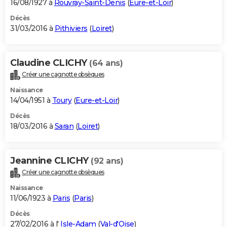
16/08/1927 à
Rouvray-Saint-Denis
(
Eure-et-Loir
)
Décès
31/03/2016 à
Pithiviers
(
Loiret
)
Claudine CLICHY
(64 ans)
Créer une cagnotte obsèques
Naissance
14/04/1951 à
Toury
(
Eure-et-Loir
)
Décès
18/03/2016 à
Saran
(
Loiret
)
Jeannine CLICHY
(92 ans)
Créer une cagnotte obsèques
Naissance
11/06/1923 à
Paris
(
Paris
)
Décès
27/02/2016 à l'
Isle-Adam
(
Val-d'Oise
)