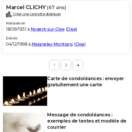
Marcel CLICHY
(67 ans)
Créer une cagnotte obsèques
Naissance
18/09/1931 à
Nogent-sur-Oise
(
Oise
)
Décès
04/12/1998 à
Maignelay-Montigny
(
Oise
)
1
2
Carte de condoléances : envoyer
gratuitement une carte
Message de condoléances :
exemples de textes et modèle de
courrier