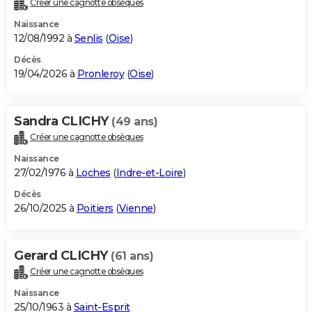
Créer une cagnotte obsèques
City break
Voyage de noces
Climat
Destinations
Voyage nature
Forum
+
PHOTO
Naissance
12/08/1992 à
Senlis
(
Oise
)
GUIDES D'ACHAT
Décès
19/04/2026 à
Pronleroy
(
Oise
)
BONS PLANS
CARTE DE VOEUX
Sandra CLICHY
(49 ans)
Carte Bonne année
Carte Pâques
Carte de Noël
Carte Saint-Valentin
Carte d'anniversaire
DICTIONNAIRE
Créer une cagnotte obsèques
Biographies
Expressions
Dictionnaire
Citations
Proverbes
PROGRAMME TV
Naissance
27/02/1976 à
Loches
(
Indre-et-Loire
)
COPAINS D'AVANT
Décès
26/10/2025 à
Poitiers
(
Vienne
)
Se connecter
Collèges
Universités
Service militaire
S'inscrire
Lycées
Primaires
Entreprises
Avis de recherche
AVIS DE DÉCÈS
FORUM
Gerard CLICHY
(61 ans)
Lifestyle
Sport
Television
Cinema
Bricolage
Culture
Auto
Voyage
Créer une cagnotte obsèques
Naissance
25/10/1963 à
Saint-Esprit