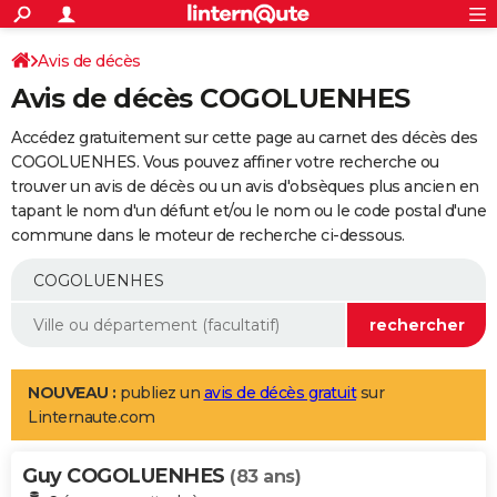
ACTUALITÉS
Connexion
S'inscrire
Avis de décès
Rechercher
Société
Education
Villes
Politique
Faits Divers
Monde
+
SPORT
Avis de décès COGOLUENHES
Football
Cyclisme
Forum
Coupe du monde 2026
Tennis
Rugby
CULTURE
Accédez gratuitement sur cette page au carnet des décès des
TNT
Cinéma
Musique
Programme TV
Streaming
Sorties cinéma
+
COGOLUENHES. Vous pouvez affiner votre recherche ou
FINANCE
trouver un avis de décès ou un avis d'obsèques plus ancien en
Impôts
Immobilier
Banque
Crédit
Retraite
Epargne
Risques naturels par ville
Assurance
AUTO
tapant le nom d'un défunt et/ou le nom ou le code postal d'une
commune dans le moteur de recherche ci-dessous.
Réserver un essai
Berlines
Forum auto
Essais
Citadines
SUV
+
HIGH-TECH
Meilleur smartphone
Ordinateurs
Guide high-tech
Mobiles
Internet
Jeux vidéo
+
BRICOLAGE
Aménagement intérieur
Cuisine
Jardinage
+
Forum
Extérieur
Salle de bains
Rangement
WEEK-END
Escapades
Expositions
Week-end nature
Guides de France
Patrimoine
Musées
+
LIFESTYLE
NOUVEAU :
publiez un
avis de décès gratuit
sur
Linternaute.com
Bien-être
Mode
+
Art de vivre
Loisirs
Modes de vie
SANTE
Guy COGOLUENHES
Guide de la santé
Médicaments
+
Alimentation
Maladies
Sommeil
(83 ans)
VOYAGE