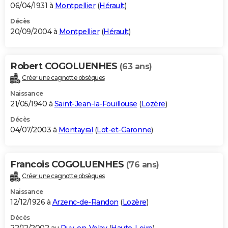
06/04/1931 à
Montpellier
(
Hérault
)
Décès
20/09/2004 à
Montpellier
(
Hérault
)
Robert COGOLUENHES
(63 ans)
Créer une cagnotte obsèques
Naissance
21/05/1940 à
Saint-Jean-la-Fouillouse
(
Lozère
)
Décès
04/07/2003 à
Montayral
(
Lot-et-Garonne
)
Francois COGOLUENHES
(76 ans)
Créer une cagnotte obsèques
Naissance
12/12/1926 à
Arzenc-de-Randon
(
Lozère
)
Décès