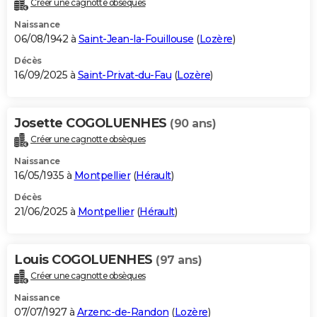
Créer une cagnotte obsèques
City break
Voyage de noces
Climat
Destinations
Voyage nature
Forum
+
PHOTO
Naissance
06/08/1942 à
Saint-Jean-la-Fouillouse
(
Lozère
)
GUIDES D'ACHAT
Décès
16/09/2025 à
Saint-Privat-du-Fau
(
Lozère
)
BONS PLANS
CARTE DE VOEUX
Josette COGOLUENHES
(90 ans)
Carte Bonne année
Carte Pâques
Carte de Noël
Carte Saint-Valentin
Carte d'anniversaire
DICTIONNAIRE
Créer une cagnotte obsèques
Biographies
Expressions
Dictionnaire
Citations
Proverbes
PROGRAMME TV
Naissance
16/05/1935 à
Montpellier
(
Hérault
)
COPAINS D'AVANT
Décès
21/06/2025 à
Montpellier
(
Hérault
)
Se connecter
Collèges
Universités
Service militaire
S'inscrire
Lycées
Primaires
Entreprises
Avis de recherche
AVIS DE DÉCÈS
FORUM
Louis COGOLUENHES
(97 ans)
Lifestyle
Sport
Television
Cinema
Bricolage
Culture
Auto
Voyage
Créer une cagnotte obsèques
Naissance
07/07/1927 à
Arzenc-de-Randon
(
Lozère
)