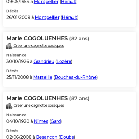
09/05/1954 à
Montpellier
(
Hérault
)
Décès
26/01/2009 à
Montpellier
(
Hérault
)
Marie COGOLUENHES
(82 ans)
Créer une cagnotte obsèques
Naissance
30/10/1926 à
Grandrieu
(
Lozère
)
Décès
25/11/2008 à
Marseille
(
Bouches-du-Rhône
)
Marie COGOLUENHES
(87 ans)
Créer une cagnotte obsèques
Naissance
04/10/1920 à
Nîmes
(
Gard
)
Décès
02/06/2008 à
Besançon
(
Doubs
)