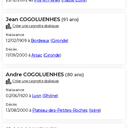
22/12/2002 au
Puy-en-Velay
(
Haute-Loire
)
Jean COGOLUENHES
(91 ans)
Créer une cagnotte obsèques
Naissance
12/02/1909 à
Bordeaux
(
Gironde
)
Décès
11/09/2000 à
Arsac
(
Gironde
)
Andre COGOLUENHES
(80 ans)
Créer une cagnotte obsèques
Naissance
02/06/1920 à
Lyon
(
Rhône
)
Décès
13/08/2000 à
Plateau-des-Petites-Roches
(
Isère
)