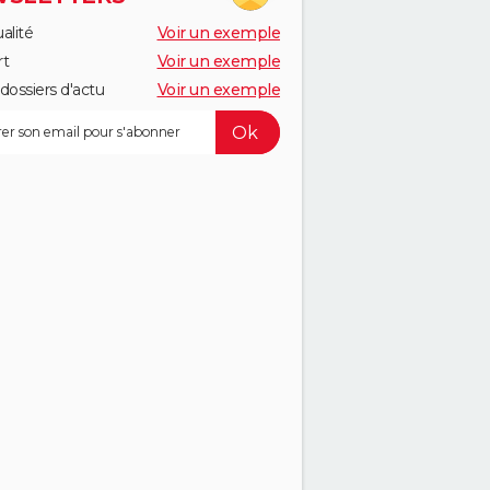
alité
Voir un exemple
rt
Voir un exemple
dossiers d'actu
Voir un exemple