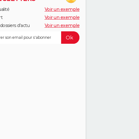
alité
Voir un exemple
rt
Voir un exemple
dossiers d'actu
Voir un exemple