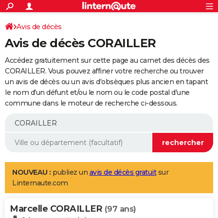
ACTUALITÉS
Connexion
S'inscrire
Avis de décès
Rechercher
Société
Education
Villes
Politique
Faits Divers
Monde
+
SPORT
Avis de décès CORAILLER
Football
Cyclisme
Forum
Coupe du monde 2026
Tennis
Rugby
CULTURE
Accédez gratuitement sur cette page au carnet des décès des
TNT
Cinéma
Musique
Programme TV
Streaming
Sorties cinéma
+
CORAILLER. Vous pouvez affiner votre recherche ou trouver
FINANCE
un avis de décès ou un avis d'obsèques plus ancien en tapant
Impôts
Immobilier
Banque
Crédit
Retraite
Epargne
Risques naturels par ville
Assurance
AUTO
le nom d'un défunt et/ou le nom ou le code postal d'une
commune dans le moteur de recherche ci-dessous.
Réserver un essai
Berlines
Forum auto
Essais
Citadines
SUV
+
HIGH-TECH
Meilleur smartphone
Ordinateurs
Guide high-tech
Mobiles
Internet
Jeux vidéo
+
BRICOLAGE
Aménagement intérieur
Cuisine
Jardinage
+
Forum
Extérieur
Salle de bains
Rangement
WEEK-END
Escapades
Expositions
Week-end nature
Guides de France
Patrimoine
Musées
+
LIFESTYLE
NOUVEAU :
publiez un
avis de décès gratuit
sur
Linternaute.com
Bien-être
Mode
+
Art de vivre
Loisirs
Modes de vie
SANTE
Marcelle CORAILLER
Guide de la santé
Médicaments
+
Alimentation
Maladies
Sommeil
(97 ans)
VOYAGE