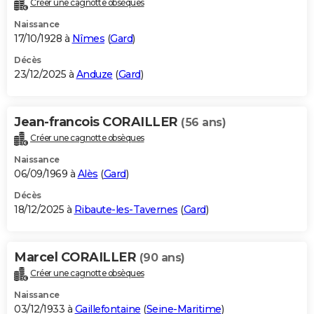
Créer une cagnotte obsèques
City break
Voyage de noces
Climat
Destinations
Voyage nature
Forum
+
PHOTO
Naissance
17/10/1928 à
Nîmes
(
Gard
)
GUIDES D'ACHAT
Décès
23/12/2025 à
Anduze
(
Gard
)
BONS PLANS
CARTE DE VOEUX
Jean-francois CORAILLER
(56 ans)
Carte Bonne année
Carte Pâques
Carte de Noël
Carte Saint-Valentin
Carte d'anniversaire
DICTIONNAIRE
Créer une cagnotte obsèques
Biographies
Expressions
Dictionnaire
Citations
Proverbes
PROGRAMME TV
Naissance
06/09/1969 à
Alès
(
Gard
)
COPAINS D'AVANT
Décès
18/12/2025 à
Ribaute-les-Tavernes
(
Gard
)
Se connecter
Collèges
Universités
Service militaire
S'inscrire
Lycées
Primaires
Entreprises
Avis de recherche
AVIS DE DÉCÈS
FORUM
Marcel CORAILLER
(90 ans)
Lifestyle
Sport
Television
Cinema
Bricolage
Culture
Auto
Voyage
Créer une cagnotte obsèques
Naissance
03/12/1933 à
Gaillefontaine
(
Seine-Maritime
)