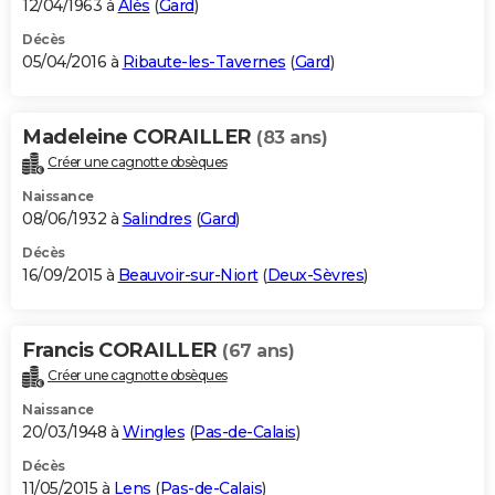
12/04/1963 à
Alès
(
Gard
)
Décès
05/04/2016 à
Ribaute-les-Tavernes
(
Gard
)
Madeleine CORAILLER
(83 ans)
Créer une cagnotte obsèques
Naissance
08/06/1932 à
Salindres
(
Gard
)
Décès
16/09/2015 à
Beauvoir-sur-Niort
(
Deux-Sèvres
)
Francis CORAILLER
(67 ans)
Créer une cagnotte obsèques
Naissance
20/03/1948 à
Wingles
(
Pas-de-Calais
)
Décès
11/05/2015 à
Lens
(
Pas-de-Calais
)