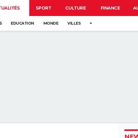
TUALITÉS
SPORT
CULTURE
FINANCE
A
S
EDUCATION
MONDE
VILLES
+
NEW