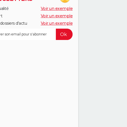
alité
Voir un exemple
rt
Voir un exemple
dossiers d'actu
Voir un exemple