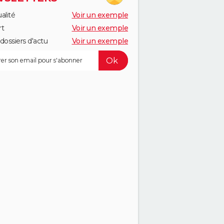
alité
Voir un exemple
rt
Voir un exemple
dossiers d'actu
Voir un exemple