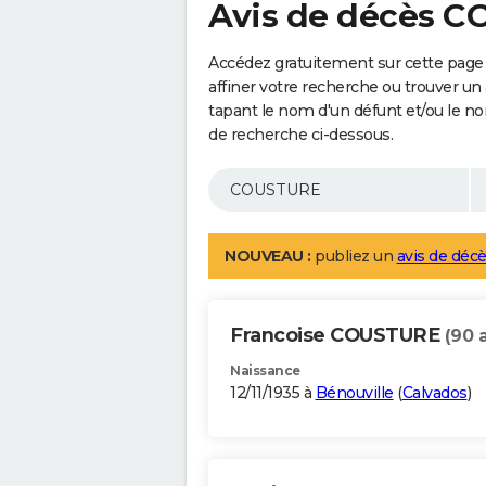
Avis de décès 
Accédez gratuitement sur cette pag
affiner votre recherche ou trouver un
tapant le nom d'un défunt et/ou le 
de recherche ci-dessous.
NOUVEAU :
publiez un
avis de décè
Francoise COUSTURE
(90 
Naissance
12/11/1935 à
Bénouville
(
Calvados
)