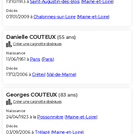
17/10/1913 à
Saint-Augustin-des-Bois
(
Maine-et-Loire
)
Décès
07/01/2009 à
Chalonnes-sur-Loire
(
Maine-et-Loire
)
Danielle COUTEUX
(55 ans)
Créer une cagnotte obsèques
Naissance
11/06/1951 à
Paris
(
Paris
)
Décès
17/12/2006 à
Créteil
(
Val-de-Marne
)
Georges COUTEUX
(83 ans)
Créer une cagnotte obsèques
Naissance
24/04/1923 à la
Possonnière
(
Maine-et-Loire
)
Décès
03/09/2006 à
Trélazé
(
Maine-et-Loire
)