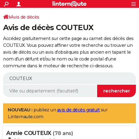
ACTUALITÉS
Connexion
S'inscrire
Avis de décès
Rechercher
Société
Education
Villes
Politique
Faits Divers
Monde
+
SPORT
Avis de décès COUTEUX
Football
Cyclisme
Forum
Coupe du monde 2026
Tennis
Rugby
CULTURE
Accédez gratuitement sur cette page au carnet des décès des
TNT
Cinéma
Musique
Programme TV
Streaming
Sorties cinéma
+
COUTEUX. Vous pouvez affiner votre recherche ou trouver un
FINANCE
avis de décès ou un avis d'obsèques plus ancien en tapant le
Impôts
Immobilier
Banque
Crédit
Retraite
Epargne
Risques naturels par ville
Assurance
AUTO
nom d'un défunt et/ou le nom ou le code postal d'une
commune dans le moteur de recherche ci-dessous.
Réserver un essai
Berlines
Forum auto
Essais
Citadines
SUV
+
HIGH-TECH
Meilleur smartphone
Ordinateurs
Guide high-tech
Mobiles
Internet
Jeux vidéo
+
BRICOLAGE
Aménagement intérieur
Cuisine
Jardinage
+
Forum
Extérieur
Salle de bains
Rangement
WEEK-END
Escapades
Expositions
Week-end nature
Guides de France
Patrimoine
Musées
+
LIFESTYLE
NOUVEAU :
publiez un
avis de décès gratuit
sur
Linternaute.com
Bien-être
Mode
+
Art de vivre
Loisirs
Modes de vie
SANTE
Annie COUTEUX
Guide de la santé
Médicaments
+
Alimentation
Maladies
Sommeil
(78 ans)
VOYAGE