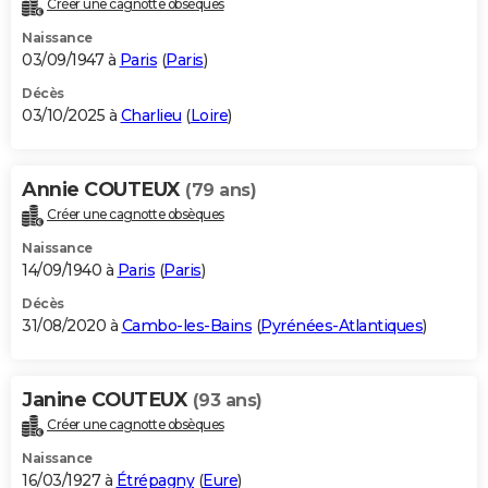
Créer une cagnotte obsèques
City break
Voyage de noces
Climat
Destinations
Voyage nature
Forum
+
PHOTO
Naissance
03/09/1947 à
Paris
(
Paris
)
GUIDES D'ACHAT
Décès
03/10/2025 à
Charlieu
(
Loire
)
BONS PLANS
CARTE DE VOEUX
Annie COUTEUX
(79 ans)
Carte Bonne année
Carte Pâques
Carte de Noël
Carte Saint-Valentin
Carte d'anniversaire
DICTIONNAIRE
Créer une cagnotte obsèques
Biographies
Expressions
Dictionnaire
Citations
Proverbes
PROGRAMME TV
Naissance
14/09/1940 à
Paris
(
Paris
)
COPAINS D'AVANT
Décès
31/08/2020 à
Cambo-les-Bains
(
Pyrénées-Atlantiques
)
Se connecter
Collèges
Universités
Service militaire
S'inscrire
Lycées
Primaires
Entreprises
Avis de recherche
AVIS DE DÉCÈS
FORUM
Janine COUTEUX
(93 ans)
Lifestyle
Sport
Television
Cinema
Bricolage
Culture
Auto
Voyage
Créer une cagnotte obsèques
Naissance
16/03/1927 à
Étrépagny
(
Eure
)