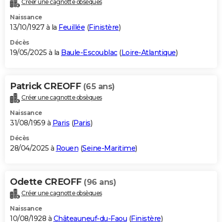
Créer une cagnotte obsèques
City break
Voyage de noces
Climat
Destinations
Voyage nature
Forum
+
PHOTO
Naissance
13/10/1927 à la
Feuillée
(
Finistère
)
GUIDES D'ACHAT
Décès
19/05/2025 à la
Baule-Escoublac
(
Loire-Atlantique
)
BONS PLANS
CARTE DE VOEUX
Patrick CREOFF
(65 ans)
Carte Bonne année
Carte Pâques
Carte de Noël
Carte Saint-Valentin
Carte d'anniversaire
DICTIONNAIRE
Créer une cagnotte obsèques
Biographies
Expressions
Dictionnaire
Citations
Proverbes
PROGRAMME TV
Naissance
31/08/1959 à
Paris
(
Paris
)
COPAINS D'AVANT
Décès
28/04/2025 à
Rouen
(
Seine-Maritime
)
Se connecter
Collèges
Universités
Service militaire
S'inscrire
Lycées
Primaires
Entreprises
Avis de recherche
AVIS DE DÉCÈS
FORUM
Odette CREOFF
(96 ans)
Lifestyle
Sport
Television
Cinema
Bricolage
Culture
Auto
Voyage
Créer une cagnotte obsèques
Naissance
10/08/1928 à
Châteauneuf-du-Faou
(
Finistère
)