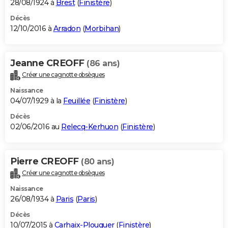
28/08/1924 à
Brest
(
Finistère
)
Décès
12/10/2016 à
Arradon
(
Morbihan
)
Jeanne CREOFF
(86 ans)
Créer une cagnotte obsèques
Naissance
04/07/1929 à la
Feuillée
(
Finistère
)
Décès
02/06/2016 au
Relecq-Kerhuon
(
Finistère
)
Pierre CREOFF
(80 ans)
Créer une cagnotte obsèques
Naissance
26/08/1934 à
Paris
(
Paris
)
Décès
10/07/2015 à
Carhaix-Plouguer
(
Finistère
)