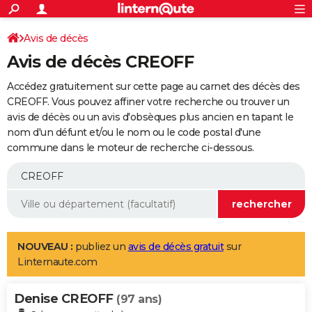
ACTUALITÉS
Connexion
S'inscrire
Avis de décès
Rechercher
Société
Education
Villes
Politique
Faits Divers
Monde
+
SPORT
Avis de décès CREOFF
Football
Cyclisme
Forum
Coupe du monde 2026
Tennis
Rugby
CULTURE
Accédez gratuitement sur cette page au carnet des décès des
TNT
Cinéma
Musique
Programme TV
Streaming
Sorties cinéma
+
CREOFF. Vous pouvez affiner votre recherche ou trouver un
FINANCE
avis de décès ou un avis d'obsèques plus ancien en tapant le
Impôts
Immobilier
Banque
Crédit
Retraite
Epargne
Risques naturels par ville
Assurance
AUTO
nom d'un défunt et/ou le nom ou le code postal d'une
commune dans le moteur de recherche ci-dessous.
Réserver un essai
Berlines
Forum auto
Essais
Citadines
SUV
+
HIGH-TECH
Meilleur smartphone
Ordinateurs
Guide high-tech
Mobiles
Internet
Jeux vidéo
+
BRICOLAGE
Aménagement intérieur
Cuisine
Jardinage
+
Forum
Extérieur
Salle de bains
Rangement
WEEK-END
Escapades
Expositions
Week-end nature
Guides de France
Patrimoine
Musées
+
LIFESTYLE
NOUVEAU :
publiez un
avis de décès gratuit
sur
Linternaute.com
Bien-être
Mode
+
Art de vivre
Loisirs
Modes de vie
SANTE
Denise CREOFF
Guide de la santé
Médicaments
+
Alimentation
Maladies
Sommeil
(97 ans)
VOYAGE