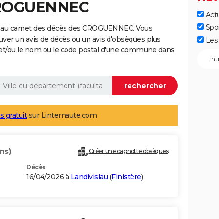
CROGUENNEC
Actu
Spo
e au carnet des décès des CROGUENNEC. Vous
uver un avis de décès ou un avis d'obsèques plus
Les 
 et/ou le nom ou le code postal d'une commune dans
s gratuit
sur Linternaute.com
ans)
Créer une cagnotte obsèques
Décès
16/04/2026 à
Landivisiau
(
Finistère
)