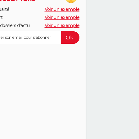
alité
Voir un exemple
rt
Voir un exemple
dossiers d'actu
Voir un exemple