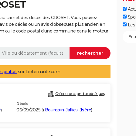
ROSET
Actu
Spo
 au carnet des décès des CROSET. Vous pouvez
 avis de décès ou un avis d'obsèques plus ancien en
Les 
nom ou le code postal d'une commune dans le moteur
s gratuit
sur Linternaute.com
Créer une cagnotte obsèques
Décès
e
)
06/09/2025 à
Bourgoin-Jallieu
(
Isère
)