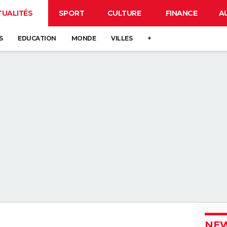
TUALITÉS
SPORT
CULTURE
FINANCE
A
S
EDUCATION
MONDE
VILLES
+
NEW