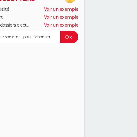
alité
Voir un exemple
rt
Voir un exemple
dossiers d'actu
Voir un exemple