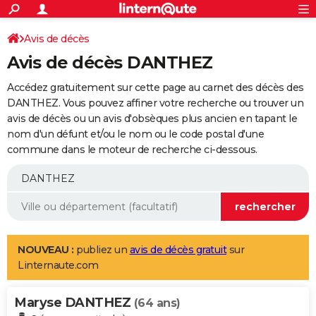
ACTUALITÉS
Connexion
S'inscrire
Avis de décès
Rechercher
Société
Education
Villes
Politique
Faits Divers
Monde
+
SPORT
Avis de décès DANTHEZ
Football
Cyclisme
Forum
Coupe du monde 2026
Tennis
Rugby
CULTURE
Accédez gratuitement sur cette page au carnet des décès des
TNT
Cinéma
Musique
Programme TV
Streaming
Sorties cinéma
+
DANTHEZ. Vous pouvez affiner votre recherche ou trouver un
FINANCE
avis de décès ou un avis d'obsèques plus ancien en tapant le
Impôts
Immobilier
Banque
Crédit
Retraite
Epargne
Risques naturels par ville
Assurance
AUTO
nom d'un défunt et/ou le nom ou le code postal d'une
commune dans le moteur de recherche ci-dessous.
Réserver un essai
Berlines
Forum auto
Essais
Citadines
SUV
+
HIGH-TECH
Meilleur smartphone
Ordinateurs
Guide high-tech
Mobiles
Internet
Jeux vidéo
+
BRICOLAGE
Aménagement intérieur
Cuisine
Jardinage
+
Forum
Extérieur
Salle de bains
Rangement
WEEK-END
Escapades
Expositions
Week-end nature
Guides de France
Patrimoine
Musées
+
LIFESTYLE
NOUVEAU :
publiez un
avis de décès gratuit
sur
Linternaute.com
Bien-être
Mode
+
Art de vivre
Loisirs
Modes de vie
SANTE
Maryse DANTHEZ
Guide de la santé
Médicaments
+
Alimentation
Maladies
Sommeil
(64 ans)
VOYAGE