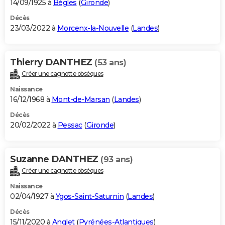
14/09/1925 à
Bègles
(
Gironde
)
Décès
23/03/2022 à
Morcenx-la-Nouvelle
(
Landes
)
Thierry DANTHEZ
(53 ans)
Créer une cagnotte obsèques
Naissance
16/12/1968 à
Mont-de-Marsan
(
Landes
)
Décès
20/02/2022 à
Pessac
(
Gironde
)
Suzanne DANTHEZ
(93 ans)
Créer une cagnotte obsèques
Naissance
02/04/1927 à
Ygos-Saint-Saturnin
(
Landes
)
Décès
15/11/2020 à
Anglet
(
Pyrénées-Atlantiques
)