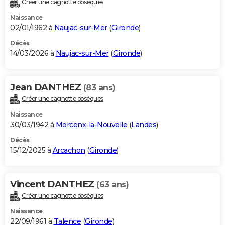
Créer une cagnotte obsèques
City break
Voyage de noces
Climat
Destinations
Voyage nature
Forum
+
PHOTO
Naissance
02/01/1962 à
Naujac-sur-Mer
(
Gironde
)
GUIDES D'ACHAT
Décès
14/03/2026 à
Naujac-sur-Mer
(
Gironde
)
BONS PLANS
CARTE DE VOEUX
Jean DANTHEZ
(83 ans)
Carte Bonne année
Carte Pâques
Carte de Noël
Carte Saint-Valentin
Carte d'anniversaire
DICTIONNAIRE
Créer une cagnotte obsèques
Biographies
Expressions
Dictionnaire
Citations
Proverbes
PROGRAMME TV
Naissance
30/03/1942 à
Morcenx-la-Nouvelle
(
Landes
)
COPAINS D'AVANT
Décès
15/12/2025 à
Arcachon
(
Gironde
)
Se connecter
Collèges
Universités
Service militaire
S'inscrire
Lycées
Primaires
Entreprises
Avis de recherche
AVIS DE DÉCÈS
FORUM
Vincent DANTHEZ
(63 ans)
Lifestyle
Sport
Television
Cinema
Bricolage
Culture
Auto
Voyage
Créer une cagnotte obsèques
Naissance
22/09/1961 à
Talence
(
Gironde
)