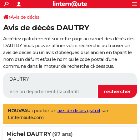
ACTUALITÉS
Connexion
S'inscrire
Avis de décès
Rechercher
Société
Education
Villes
Politique
Faits Divers
Monde
+
SPORT
Avis de décès DAUTRY
Football
Cyclisme
Forum
Coupe du monde 2026
Tennis
Rugby
CULTURE
Accédez gratuitement sur cette page au carnet des décès des
TNT
Cinéma
Musique
Programme TV
Streaming
Sorties cinéma
+
DAUTRY. Vous pouvez affiner votre recherche ou trouver un
FINANCE
avis de décès ou un avis d'obsèques plus ancien en tapant le
Impôts
Immobilier
Banque
Crédit
Retraite
Epargne
Risques naturels par ville
Assurance
AUTO
nom d'un défunt et/ou le nom ou le code postal d'une
commune dans le moteur de recherche ci-dessous.
Réserver un essai
Berlines
Forum auto
Essais
Citadines
SUV
+
HIGH-TECH
Meilleur smartphone
Ordinateurs
Guide high-tech
Mobiles
Internet
Jeux vidéo
+
BRICOLAGE
Aménagement intérieur
Cuisine
Jardinage
+
Forum
Extérieur
Salle de bains
Rangement
WEEK-END
Escapades
Expositions
Week-end nature
Guides de France
Patrimoine
Musées
+
LIFESTYLE
NOUVEAU :
publiez un
avis de décès gratuit
sur
Linternaute.com
Bien-être
Mode
+
Art de vivre
Loisirs
Modes de vie
SANTE
Michel DAUTRY
Guide de la santé
Médicaments
+
Alimentation
Maladies
Sommeil
(97 ans)
VOYAGE