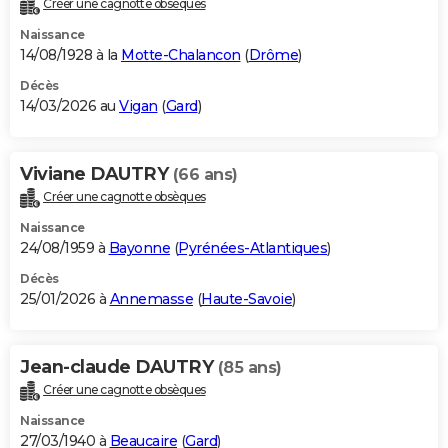
Créer une cagnotte obsèques
City break
Voyage de noces
Climat
Destinations
Voyage nature
Forum
+
PHOTO
Naissance
14/08/1928 à la
Motte-Chalancon
(
Drôme
)
GUIDES D'ACHAT
Décès
14/03/2026 au
Vigan
(
Gard
)
BONS PLANS
CARTE DE VOEUX
Viviane DAUTRY
(66 ans)
Carte Bonne année
Carte Pâques
Carte de Noël
Carte Saint-Valentin
Carte d'anniversaire
DICTIONNAIRE
Créer une cagnotte obsèques
Biographies
Expressions
Dictionnaire
Citations
Proverbes
PROGRAMME TV
Naissance
24/08/1959 à
Bayonne
(
Pyrénées-Atlantiques
)
COPAINS D'AVANT
Décès
25/01/2026 à
Annemasse
(
Haute-Savoie
)
Se connecter
Collèges
Universités
Service militaire
S'inscrire
Lycées
Primaires
Entreprises
Avis de recherche
AVIS DE DÉCÈS
FORUM
Jean-claude DAUTRY
(85 ans)
Lifestyle
Sport
Television
Cinema
Bricolage
Culture
Auto
Voyage
Créer une cagnotte obsèques
Naissance
27/03/1940 à
Beaucaire
(
Gard
)