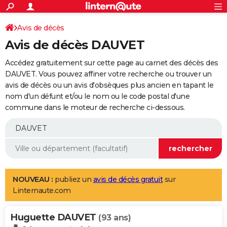
ACTUALITÉS
Connexion
S'inscrire
Avis de décès
Rechercher
Société
Education
Villes
Politique
Faits Divers
Monde
+
SPORT
Avis de décès DAUVET
Football
Cyclisme
Forum
Coupe du monde 2026
Tennis
Rugby
CULTURE
Accédez gratuitement sur cette page au carnet des décès des
TNT
Cinéma
Musique
Programme TV
Streaming
Sorties cinéma
+
DAUVET. Vous pouvez affiner votre recherche ou trouver un
FINANCE
avis de décès ou un avis d'obsèques plus ancien en tapant le
Impôts
Immobilier
Banque
Crédit
Retraite
Epargne
Risques naturels par ville
Assurance
AUTO
nom d'un défunt et/ou le nom ou le code postal d'une
commune dans le moteur de recherche ci-dessous.
Réserver un essai
Berlines
Forum auto
Essais
Citadines
SUV
+
HIGH-TECH
Meilleur smartphone
Ordinateurs
Guide high-tech
Mobiles
Internet
Jeux vidéo
+
BRICOLAGE
Aménagement intérieur
Cuisine
Jardinage
+
Forum
Extérieur
Salle de bains
Rangement
WEEK-END
Escapades
Expositions
Week-end nature
Guides de France
Patrimoine
Musées
+
LIFESTYLE
NOUVEAU :
publiez un
avis de décès gratuit
sur
Linternaute.com
Bien-être
Mode
+
Art de vivre
Loisirs
Modes de vie
SANTE
Huguette DAUVET
Guide de la santé
Médicaments
+
Alimentation
Maladies
Sommeil
(93 ans)
VOYAGE