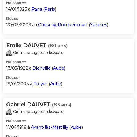
Naissance
14/01/1925 à
Paris
(
Paris
)
Décès
20/03/2003 au
Chesnay-Rocquencourt
(
Yvelines
)
Emile DAUVET
(80 ans)
Créer une cagnotte obsèques
Naissance
13/05/1922 à
Dienville
(
Aube
)
Décès
19/01/2003 à
Troyes
(
Aube
)
Gabriel DAUVET
(83 ans)
Créer une cagnotte obsèques
Naissance
11/04/1918 à
Avant-lès-Marcilly
(
Aube
)
Décès