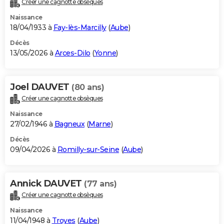
Créer une cagnotte obsèques
City break
Voyage de noces
Climat
Destinations
Voyage nature
Forum
+
PHOTO
Naissance
18/04/1933 à
Fay-lès-Marcilly
(
Aube
)
GUIDES D'ACHAT
Décès
13/05/2026 à
Arces-Dilo
(
Yonne
)
BONS PLANS
CARTE DE VOEUX
Joel DAUVET
(80 ans)
Carte Bonne année
Carte Pâques
Carte de Noël
Carte Saint-Valentin
Carte d'anniversaire
DICTIONNAIRE
Créer une cagnotte obsèques
Biographies
Expressions
Dictionnaire
Citations
Proverbes
PROGRAMME TV
Naissance
27/02/1946 à
Bagneux
(
Marne
)
COPAINS D'AVANT
Décès
09/04/2026 à
Romilly-sur-Seine
(
Aube
)
Se connecter
Collèges
Universités
Service militaire
S'inscrire
Lycées
Primaires
Entreprises
Avis de recherche
AVIS DE DÉCÈS
FORUM
Annick DAUVET
(77 ans)
Lifestyle
Sport
Television
Cinema
Bricolage
Culture
Auto
Voyage
Créer une cagnotte obsèques
Naissance
11/04/1948 à
Troyes
(
Aube
)