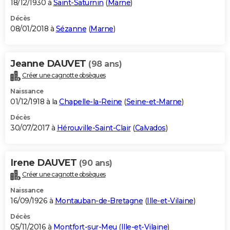
18/12/1930 à
Saint-Saturnin
(
Marne
)
Décès
08/01/2018 à
Sézanne
(
Marne
)
Jeanne DAUVET
(98 ans)
Créer une cagnotte obsèques
Naissance
01/12/1918 à la
Chapelle-la-Reine
(
Seine-et-Marne
)
Décès
30/07/2017 à
Hérouville-Saint-Clair
(
Calvados
)
Irene DAUVET
(90 ans)
Créer une cagnotte obsèques
Naissance
16/09/1926 à
Montauban-de-Bretagne
(
Ille-et-Vilaine
)
Décès
05/11/2016 à
Montfort-sur-Meu
(
Ille-et-Vilaine
)