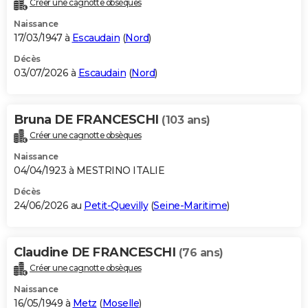
Créer une cagnotte obsèques
City break
Voyage de noces
Climat
Destinations
Voyage nature
Forum
+
PHOTO
Naissance
17/03/1947 à
Escaudain
(
Nord
)
GUIDES D'ACHAT
Décès
03/07/2026 à
Escaudain
(
Nord
)
BONS PLANS
CARTE DE VOEUX
Bruna DE FRANCESCHI
(103 ans)
Carte Bonne année
Carte Pâques
Carte de Noël
Carte Saint-Valentin
Carte d'anniversaire
DICTIONNAIRE
Créer une cagnotte obsèques
Biographies
Expressions
Dictionnaire
Citations
Proverbes
PROGRAMME TV
Naissance
04/04/1923 à MESTRINO ITALIE
COPAINS D'AVANT
Décès
24/06/2026 au
Petit-Quevilly
(
Seine-Maritime
)
Se connecter
Collèges
Universités
Service militaire
S'inscrire
Lycées
Primaires
Entreprises
Avis de recherche
AVIS DE DÉCÈS
FORUM
Claudine DE FRANCESCHI
(76 ans)
Lifestyle
Sport
Television
Cinema
Bricolage
Culture
Auto
Voyage
Créer une cagnotte obsèques
Naissance
16/05/1949 à
Metz
(
Moselle
)