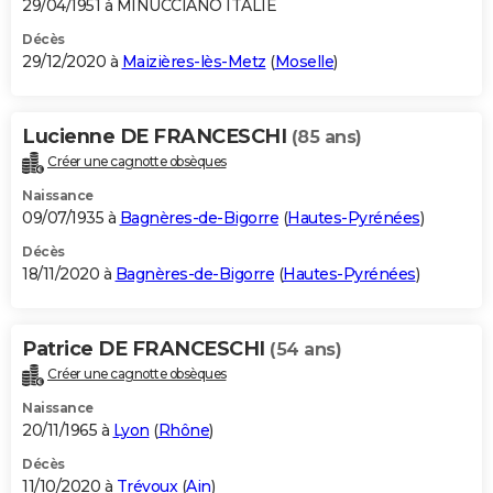
29/04/1951 à MINUCCIANO ITALIE
Décès
29/12/2020 à
Maizières-lès-Metz
(
Moselle
)
Lucienne DE FRANCESCHI
(85 ans)
Créer une cagnotte obsèques
Naissance
09/07/1935 à
Bagnères-de-Bigorre
(
Hautes-Pyrénées
)
Décès
18/11/2020 à
Bagnères-de-Bigorre
(
Hautes-Pyrénées
)
Patrice DE FRANCESCHI
(54 ans)
Créer une cagnotte obsèques
Naissance
20/11/1965 à
Lyon
(
Rhône
)
Décès
11/10/2020 à
Trévoux
(
Ain
)