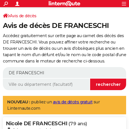
ACTUALITÉS
Connexion
S'inscrire
Avis de décès
Rechercher
Société
Education
Villes
Politique
Faits Divers
Monde
+
SPORT
Avis de décès DE FRANCESCHI
Football
Cyclisme
Forum
Coupe du monde 2026
Tennis
Rugby
CULTURE
Accédez gratuitement sur cette page au carnet des décès des
TNT
Cinéma
Musique
Programme TV
Streaming
Sorties cinéma
+
DE FRANCESCHI. Vous pouvez affiner votre recherche ou
FINANCE
trouver un avis de décès ou un avis d'obsèques plus ancien en
Impôts
Immobilier
Banque
Crédit
Retraite
Epargne
Risques naturels par ville
Assurance
AUTO
tapant le nom d'un défunt et/ou le nom ou le code postal d'une
commune dans le moteur de recherche ci-dessous.
Réserver un essai
Berlines
Forum auto
Essais
Citadines
SUV
+
HIGH-TECH
Meilleur smartphone
Ordinateurs
Guide high-tech
Mobiles
Internet
Jeux vidéo
+
BRICOLAGE
Aménagement intérieur
Cuisine
Jardinage
+
Forum
Extérieur
Salle de bains
Rangement
WEEK-END
Escapades
Expositions
Week-end nature
Guides de France
Patrimoine
Musées
+
LIFESTYLE
NOUVEAU :
publiez un
avis de décès gratuit
sur
Linternaute.com
Bien-être
Mode
+
Art de vivre
Loisirs
Modes de vie
SANTE
Nicole DE FRANCESCHI
Guide de la santé
Médicaments
+
Alimentation
Maladies
Sommeil
(79 ans)
VOYAGE