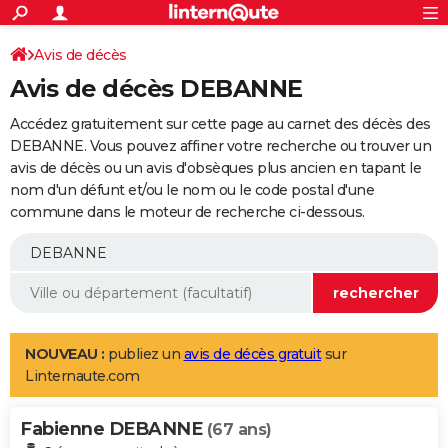
ACTUALITÉS
Connexion
S'inscrire
Avis de décès
Rechercher
Société
Education
Villes
Politique
Faits Divers
Monde
+
SPORT
Avis de décès DEBANNE
Football
Cyclisme
Forum
Coupe du monde 2026
Tennis
Rugby
CULTURE
Accédez gratuitement sur cette page au carnet des décès des
TNT
Cinéma
Musique
Programme TV
Streaming
Sorties cinéma
+
DEBANNE. Vous pouvez affiner votre recherche ou trouver un
FINANCE
avis de décès ou un avis d'obsèques plus ancien en tapant le
Impôts
Immobilier
Banque
Crédit
Retraite
Epargne
Risques naturels par ville
Assurance
AUTO
nom d'un défunt et/ou le nom ou le code postal d'une
commune dans le moteur de recherche ci-dessous.
Réserver un essai
Berlines
Forum auto
Essais
Citadines
SUV
+
HIGH-TECH
Meilleur smartphone
Ordinateurs
Guide high-tech
Mobiles
Internet
Jeux vidéo
+
BRICOLAGE
Aménagement intérieur
Cuisine
Jardinage
+
Forum
Extérieur
Salle de bains
Rangement
WEEK-END
Escapades
Expositions
Week-end nature
Guides de France
Patrimoine
Musées
+
LIFESTYLE
NOUVEAU :
publiez un
avis de décès gratuit
sur
Linternaute.com
Bien-être
Mode
+
Art de vivre
Loisirs
Modes de vie
SANTE
Fabienne DEBANNE
Guide de la santé
Médicaments
+
Alimentation
Maladies
Sommeil
(67 ans)
VOYAGE