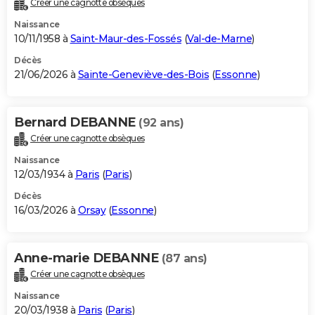
Créer une cagnotte obsèques
City break
Voyage de noces
Climat
Destinations
Voyage nature
Forum
+
PHOTO
Naissance
10/11/1958 à
Saint-Maur-des-Fossés
(
Val-de-Marne
)
GUIDES D'ACHAT
Décès
21/06/2026 à
Sainte-Geneviève-des-Bois
(
Essonne
)
BONS PLANS
CARTE DE VOEUX
Bernard DEBANNE
(92 ans)
Carte Bonne année
Carte Pâques
Carte de Noël
Carte Saint-Valentin
Carte d'anniversaire
DICTIONNAIRE
Créer une cagnotte obsèques
Biographies
Expressions
Dictionnaire
Citations
Proverbes
PROGRAMME TV
Naissance
12/03/1934 à
Paris
(
Paris
)
COPAINS D'AVANT
Décès
16/03/2026 à
Orsay
(
Essonne
)
Se connecter
Collèges
Universités
Service militaire
S'inscrire
Lycées
Primaires
Entreprises
Avis de recherche
AVIS DE DÉCÈS
FORUM
Anne-marie DEBANNE
(87 ans)
Lifestyle
Sport
Television
Cinema
Bricolage
Culture
Auto
Voyage
Créer une cagnotte obsèques
Naissance
20/03/1938 à
Paris
(
Paris
)