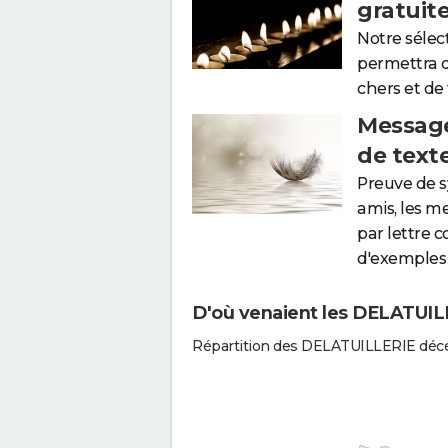
gratuit
Notre sélec
permettra 
chers et de
Message
de text
Preuve de 
amis, les m
par lettre 
d'exemples 
D'où venaient les DELATUILL
Répartition des DELATUILLERIE décé