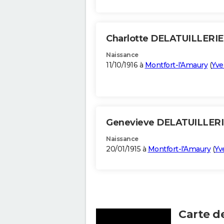
Charlotte DELATUILLERI
Naissance
11/10/1916 à
Montfort-l'Amaury
(
Yve
Genevieve DELATUILLER
Naissance
20/01/1915 à
Montfort-l'Amaury
(
Yv
Carte d