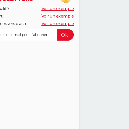
alité
Voir un exemple
rt
Voir un exemple
dossiers d'actu
Voir un exemple