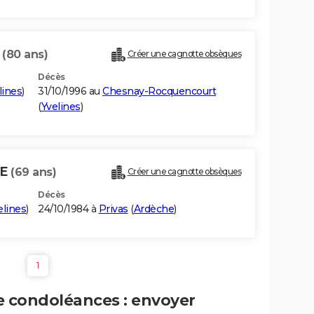
E
(80 ans)
Créer une cagnotte obsèques
Décès
lines
)
31/10/1996 au
Chesnay-Rocquencourt
(
Yvelines
)
IE
(69 ans)
Créer une cagnotte obsèques
Décès
elines
)
24/10/1984 à
Privas
(
Ardèche
)
1
e condoléances : envoyer