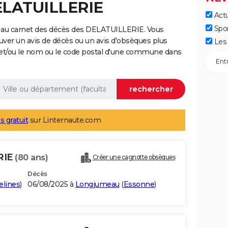
ELATUILLERIE
Actu
Spo
 au carnet des décès des DELATUILLERIE. Vous
uver un avis de décès ou un avis d'obsèques plus
Les 
 et/ou le nom ou le code postal d'une commune dans
s gratuit
sur Linternaute.com
RIE
(80 ans)
Créer une cagnotte obsèques
Décès
elines
)
06/08/2025 à
Longjumeau
(
Essonne
)