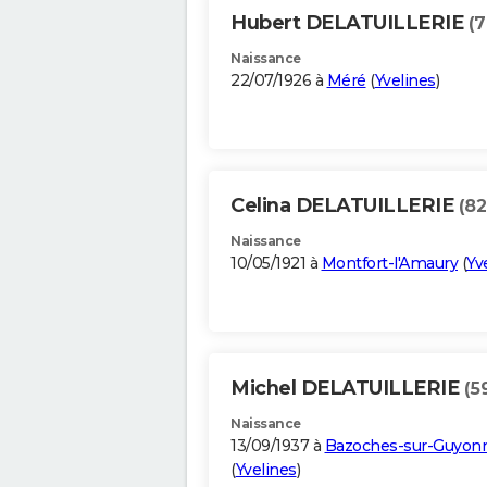
Hubert DELATUILLERIE
(7
Naissance
22/07/1926 à
Méré
(
Yvelines
)
Celina DELATUILLERIE
(82
Naissance
10/05/1921 à
Montfort-l'Amaury
(
Yv
Michel DELATUILLERIE
(5
Naissance
13/09/1937 à
Bazoches-sur-Guyon
(
Yvelines
)