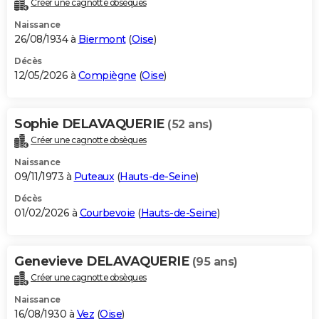
Créer une cagnotte obsèques
City break
Voyage de noces
Climat
Destinations
Voyage nature
Forum
+
PHOTO
Naissance
26/08/1934 à
Biermont
(
Oise
)
GUIDES D'ACHAT
Décès
12/05/2026 à
Compiègne
(
Oise
)
BONS PLANS
CARTE DE VOEUX
Sophie DELAVAQUERIE
(52 ans)
Carte Bonne année
Carte Pâques
Carte de Noël
Carte Saint-Valentin
Carte d'anniversaire
DICTIONNAIRE
Créer une cagnotte obsèques
Biographies
Expressions
Dictionnaire
Citations
Proverbes
PROGRAMME TV
Naissance
09/11/1973 à
Puteaux
(
Hauts-de-Seine
)
COPAINS D'AVANT
Décès
01/02/2026 à
Courbevoie
(
Hauts-de-Seine
)
Se connecter
Collèges
Universités
Service militaire
S'inscrire
Lycées
Primaires
Entreprises
Avis de recherche
AVIS DE DÉCÈS
FORUM
Genevieve DELAVAQUERIE
(95 ans)
Lifestyle
Sport
Television
Cinema
Bricolage
Culture
Auto
Voyage
Créer une cagnotte obsèques
Naissance
16/08/1930 à
Vez
(
Oise
)