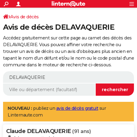
ACTUALITÉS
Connexion
S'inscrire
Avis de décès
Rechercher
Société
Education
Villes
Politique
Faits Divers
Monde
+
SPORT
Avis de décès DELAVAQUERIE
Football
Cyclisme
Forum
Coupe du monde 2026
Tennis
Rugby
CULTURE
Accédez gratuitement sur cette page au carnet des décès des
TNT
Cinéma
Musique
Programme TV
Streaming
Sorties cinéma
+
DELAVAQUERIE. Vous pouvez affiner votre recherche ou
FINANCE
trouver un avis de décès ou un avis d'obsèques plus ancien en
Impôts
Immobilier
Banque
Crédit
Retraite
Epargne
Risques naturels par ville
Assurance
AUTO
tapant le nom d'un défunt et/ou le nom ou le code postal d'une
commune dans le moteur de recherche ci-dessous.
Réserver un essai
Berlines
Forum auto
Essais
Citadines
SUV
+
HIGH-TECH
Meilleur smartphone
Ordinateurs
Guide high-tech
Mobiles
Internet
Jeux vidéo
+
BRICOLAGE
Aménagement intérieur
Cuisine
Jardinage
+
Forum
Extérieur
Salle de bains
Rangement
WEEK-END
Escapades
Expositions
Week-end nature
Guides de France
Patrimoine
Musées
+
LIFESTYLE
NOUVEAU :
publiez un
avis de décès gratuit
sur
Linternaute.com
Bien-être
Mode
+
Art de vivre
Loisirs
Modes de vie
SANTE
Claude DELAVAQUERIE
Guide de la santé
Médicaments
+
Alimentation
Maladies
Sommeil
(91 ans)
VOYAGE