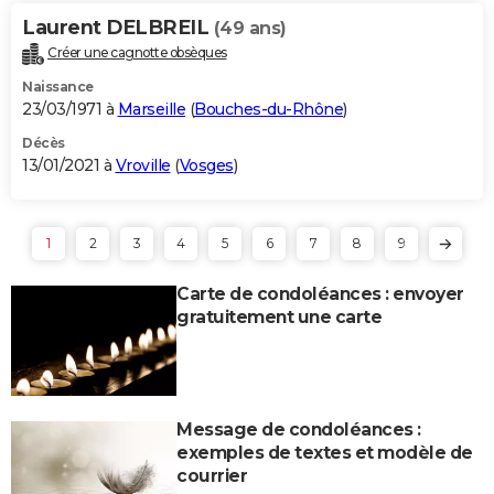
Laurent DELBREIL
(49 ans)
Créer une cagnotte obsèques
Naissance
23/03/1971 à
Marseille
(
Bouches-du-Rhône
)
Décès
13/01/2021 à
Vroville
(
Vosges
)
1
2
3
4
5
6
7
8
9
Carte de condoléances : envoyer
gratuitement une carte
Message de condoléances :
exemples de textes et modèle de
courrier