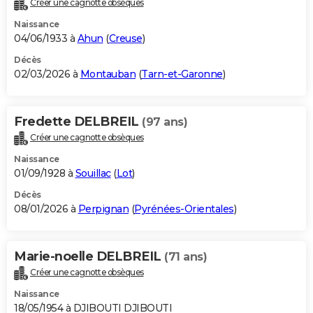
Créer une cagnotte obsèques
City break
Voyage de noces
Climat
Destinations
Voyage nature
Forum
+
PHOTO
Naissance
04/06/1933 à
Ahun
(
Creuse
)
GUIDES D'ACHAT
Décès
02/03/2026 à
Montauban
(
Tarn-et-Garonne
)
BONS PLANS
CARTE DE VOEUX
Fredette DELBREIL
(97 ans)
Carte Bonne année
Carte Pâques
Carte de Noël
Carte Saint-Valentin
Carte d'anniversaire
DICTIONNAIRE
Créer une cagnotte obsèques
Biographies
Expressions
Dictionnaire
Citations
Proverbes
PROGRAMME TV
Naissance
01/09/1928 à
Souillac
(
Lot
)
COPAINS D'AVANT
Décès
08/01/2026 à
Perpignan
(
Pyrénées-Orientales
)
Se connecter
Collèges
Universités
Service militaire
S'inscrire
Lycées
Primaires
Entreprises
Avis de recherche
AVIS DE DÉCÈS
FORUM
Marie-noelle DELBREIL
(71 ans)
Lifestyle
Sport
Television
Cinema
Bricolage
Culture
Auto
Voyage
Créer une cagnotte obsèques
Naissance
18/05/1954 à DJIBOUTI DJIBOUTI