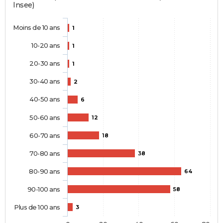
Insee)
Moins de 10 ans
1
10-20 ans
1
20-30 ans
1
30-40 ans
2
40-50 ans
6
50-60 ans
12
60-70 ans
18
70-80 ans
38
80-90 ans
64
90-100 ans
58
Plus de 100 ans
3