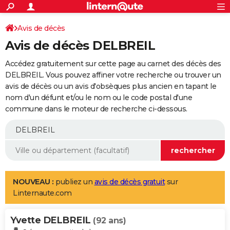
ACTUALITÉS
Connexion
S'inscrire
Avis de décès
Rechercher
Société
Education
Villes
Politique
Faits Divers
Monde
+
SPORT
Avis de décès DELBREIL
Football
Cyclisme
Forum
Coupe du monde 2026
Tennis
Rugby
CULTURE
Accédez gratuitement sur cette page au carnet des décès des
TNT
Cinéma
Musique
Programme TV
Streaming
Sorties cinéma
+
DELBREIL. Vous pouvez affiner votre recherche ou trouver un
FINANCE
avis de décès ou un avis d'obsèques plus ancien en tapant le
Impôts
Immobilier
Banque
Crédit
Retraite
Epargne
Risques naturels par ville
Assurance
AUTO
nom d'un défunt et/ou le nom ou le code postal d'une
commune dans le moteur de recherche ci-dessous.
Réserver un essai
Berlines
Forum auto
Essais
Citadines
SUV
+
HIGH-TECH
Meilleur smartphone
Ordinateurs
Guide high-tech
Mobiles
Internet
Jeux vidéo
+
BRICOLAGE
Aménagement intérieur
Cuisine
Jardinage
+
Forum
Extérieur
Salle de bains
Rangement
WEEK-END
Escapades
Expositions
Week-end nature
Guides de France
Patrimoine
Musées
+
LIFESTYLE
NOUVEAU :
publiez un
avis de décès gratuit
sur
Linternaute.com
Bien-être
Mode
+
Art de vivre
Loisirs
Modes de vie
SANTE
Yvette DELBREIL
Guide de la santé
Médicaments
+
Alimentation
Maladies
Sommeil
(92 ans)
VOYAGE