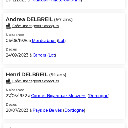
21/12/2023 à
Toulouse
(
Haute-Garonne
)
Andrea DELBREIL
(97 ans)
Créer une cagnotte obsèques
Naissance
06/08/1926 à
Montcabrier
(
Lot
)
Décès
24/09/2023 à
Cahors
(
Lot
)
Henri DELBREIL
(91 ans)
Créer une cagnotte obsèques
Naissance
27/06/1932 à
Coux et Bigaroque-Mouzens
(
Dordogne
)
Décès
20/07/2023 à
Pays de Belvès
(
Dordogne
)