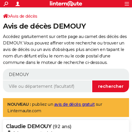
ACTUALITÉS
Connexion
S'inscrire
Avis de décès
Rechercher
Société
Education
Villes
Politique
Faits Divers
Monde
+
SPORT
Avis de décès DEMOUY
Football
Cyclisme
Forum
Coupe du monde 2026
Tennis
Rugby
CULTURE
Accédez gratuitement sur cette page au carnet des décès des
TNT
Cinéma
Musique
Programme TV
Streaming
Sorties cinéma
+
DEMOUY. Vous pouvez affiner votre recherche ou trouver un
FINANCE
avis de décès ou un avis d'obsèques plus ancien en tapant le
Impôts
Immobilier
Banque
Crédit
Retraite
Epargne
Risques naturels par ville
Assurance
AUTO
nom d'un défunt et/ou le nom ou le code postal d'une
commune dans le moteur de recherche ci-dessous.
Réserver un essai
Berlines
Forum auto
Essais
Citadines
SUV
+
HIGH-TECH
Meilleur smartphone
Ordinateurs
Guide high-tech
Mobiles
Internet
Jeux vidéo
+
BRICOLAGE
Aménagement intérieur
Cuisine
Jardinage
+
Forum
Extérieur
Salle de bains
Rangement
WEEK-END
Escapades
Expositions
Week-end nature
Guides de France
Patrimoine
Musées
+
LIFESTYLE
NOUVEAU :
publiez un
avis de décès gratuit
sur
Linternaute.com
Bien-être
Mode
+
Art de vivre
Loisirs
Modes de vie
SANTE
Claudie DEMOUY
Guide de la santé
Médicaments
+
Alimentation
Maladies
Sommeil
(92 ans)
VOYAGE