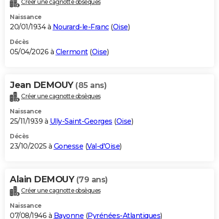
Créer une cagnotte obsèques
City break
Voyage de noces
Climat
Destinations
Voyage nature
Forum
+
PHOTO
Naissance
20/01/1934 à
Nourard-le-Franc
(
Oise
)
GUIDES D'ACHAT
Décès
05/04/2026 à
Clermont
(
Oise
)
BONS PLANS
CARTE DE VOEUX
Jean DEMOUY
(85 ans)
Carte Bonne année
Carte Pâques
Carte de Noël
Carte Saint-Valentin
Carte d'anniversaire
DICTIONNAIRE
Créer une cagnotte obsèques
Biographies
Expressions
Dictionnaire
Citations
Proverbes
PROGRAMME TV
Naissance
25/11/1939 à
Ully-Saint-Georges
(
Oise
)
COPAINS D'AVANT
Décès
23/10/2025 à
Gonesse
(
Val-d'Oise
)
Se connecter
Collèges
Universités
Service militaire
S'inscrire
Lycées
Primaires
Entreprises
Avis de recherche
AVIS DE DÉCÈS
FORUM
Alain DEMOUY
(79 ans)
Lifestyle
Sport
Television
Cinema
Bricolage
Culture
Auto
Voyage
Créer une cagnotte obsèques
Naissance
07/08/1946 à
Bayonne
(
Pyrénées-Atlantiques
)