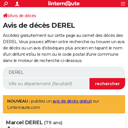
ACTUALITÉS
Connexion
S'inscrire
Avis de décès
Rechercher
Société
Education
Villes
Politique
Faits Divers
Monde
+
SPORT
Avis de décès DEREL
Football
Cyclisme
Forum
Coupe du monde 2026
Tennis
Rugby
CULTURE
Accédez gratuitement sur cette page au carnet des décès des
TNT
Cinéma
Musique
Programme TV
Streaming
Sorties cinéma
+
DEREL. Vous pouvez affiner votre recherche ou trouver un avis
FINANCE
de décès ou un avis d'obsèques plus ancien en tapant le nom
Impôts
Immobilier
Banque
Crédit
Retraite
Epargne
Risques naturels par ville
Assurance
AUTO
d'un défunt et/ou le nom ou le code postal d'une commune
dans le moteur de recherche ci-dessous.
Réserver un essai
Berlines
Forum auto
Essais
Citadines
SUV
+
HIGH-TECH
Meilleur smartphone
Ordinateurs
Guide high-tech
Mobiles
Internet
Jeux vidéo
+
BRICOLAGE
Aménagement intérieur
Cuisine
Jardinage
+
Forum
Extérieur
Salle de bains
Rangement
WEEK-END
Escapades
Expositions
Week-end nature
Guides de France
Patrimoine
Musées
+
LIFESTYLE
NOUVEAU :
publiez un
avis de décès gratuit
sur
Linternaute.com
Bien-être
Mode
+
Art de vivre
Loisirs
Modes de vie
SANTE
Marcel DEREL
Guide de la santé
Médicaments
+
Alimentation
Maladies
Sommeil
(79 ans)
VOYAGE