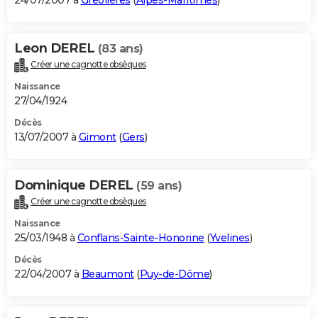
24/07/2007 à
Gréolières
(
Alpes-Maritimes
)
Leon DEREL
(83 ans)
Créer une cagnotte obsèques
Naissance
27/04/1924
Décès
13/07/2007 à
Gimont
(
Gers
)
Dominique DEREL
(59 ans)
Créer une cagnotte obsèques
Naissance
25/03/1948 à
Conflans-Sainte-Honorine
(
Yvelines
)
Décès
22/04/2007 à
Beaumont
(
Puy-de-Dôme
)