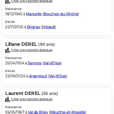
Créer une cagnotte obsèques
City break
Voyage de noces
Climat
Destinations
Voyage nature
Forum
+
PHOTO
Naissance
18/12/1945 à
Marseille
(
Bouches-du-Rhône
)
GUIDES D'ACHAT
Décès
22/11/2025 à
Brignac
(
Hérault
)
BONS PLANS
CARTE DE VOEUX
Liliane DEREL
(90 ans)
Carte Bonne année
Carte Pâques
Carte de Noël
Carte Saint-Valentin
Carte d'anniversaire
DICTIONNAIRE
Créer une cagnotte obsèques
Biographies
Expressions
Dictionnaire
Citations
Proverbes
PROGRAMME TV
Naissance
25/04/1934 à
Sannois
(
Val-d'Oise
)
COPAINS D'AVANT
Décès
23/09/2024 à
Argenteuil
(
Val-d'Oise
)
Se connecter
Collèges
Universités
Service militaire
S'inscrire
Lycées
Primaires
Entreprises
Avis de recherche
AVIS DE DÉCÈS
FORUM
Laurent DEREL
(56 ans)
Lifestyle
Sport
Television
Cinema
Bricolage
Culture
Auto
Voyage
Créer une cagnotte obsèques
Naissance
06/05/1967 à
Val de Briey
(
Meurthe-et-Moselle
)