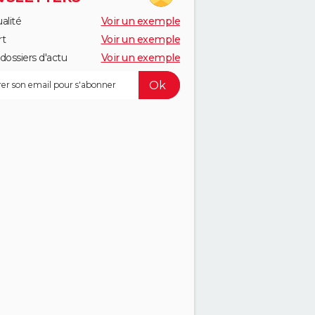
alité
Voir un exemple
rt
Voir un exemple
dossiers d'actu
Voir un exemple