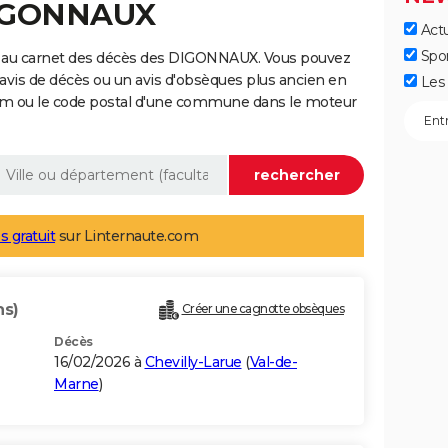
DIGONNAUX
Actu
Spo
e au carnet des décès des DIGONNAUX. Vous pouvez
 avis de décès ou un avis d'obsèques plus ancien en
Les 
nom ou le code postal d'une commune dans le moteur
s gratuit
sur Linternaute.com
ns)
Créer une cagnotte obsèques
Décès
16/02/2026 à
Chevilly-Larue
(
Val-de-
Marne
)