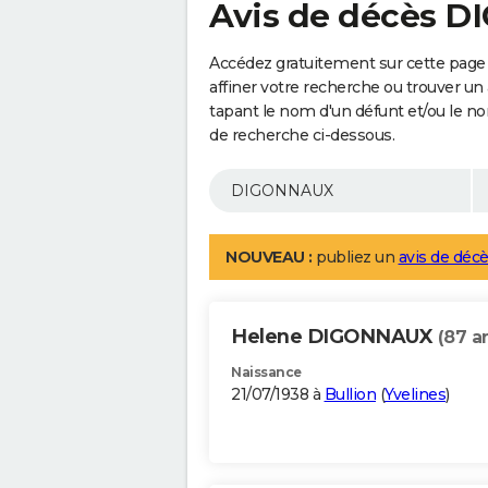
Avis de décès 
Accédez gratuitement sur cette pag
affiner votre recherche ou trouver un
tapant le nom d'un défunt et/ou le 
de recherche ci-dessous.
NOUVEAU :
publiez un
avis de décè
Helene DIGONNAUX
(87 a
Naissance
21/07/1938 à
Bullion
(
Yvelines
)