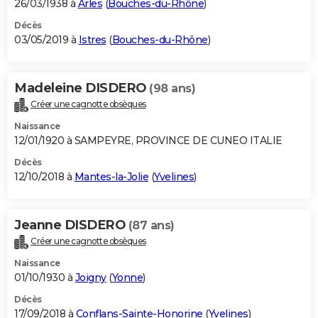
26/03/1938 à
Arles
(
Bouches-du-Rhône
)
Décès
03/05/2019 à
Istres
(
Bouches-du-Rhône
)
Madeleine DISDERO
(98 ans)
Créer une cagnotte obsèques
Naissance
12/01/1920 à SAMPEYRE, PROVINCE DE CUNEO ITALIE
Décès
12/10/2018 à
Mantes-la-Jolie
(
Yvelines
)
Jeanne DISDERO
(87 ans)
Créer une cagnotte obsèques
Naissance
01/10/1930 à
Joigny
(
Yonne
)
Décès
17/09/2018 à
Conflans-Sainte-Honorine
(
Yvelines
)