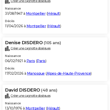
Créer une cagnotte obsèques
City break
Voyage de noces
Climat
Destinations
Voyage nature
Forum
+
PHOTO
Naissance
31/08/1947 à
Montpellier
(
Hérault
)
GUIDES D'ACHAT
Décès
11/04/2026 à
Montpellier
(
Hérault
)
BONS PLANS
CARTE DE VOEUX
Denise DISDERO
(105 ans)
Carte Bonne année
Carte Pâques
Carte de Noël
Carte Saint-Valentin
Carte d'anniversaire
DICTIONNAIRE
Créer une cagnotte obsèques
Biographies
Expressions
Dictionnaire
Citations
Proverbes
PROGRAMME TV
Naissance
06/02/1921 à
Paris
(
Paris
)
COPAINS D'AVANT
Décès
17/02/2026 à
Manosque
(
Alpes-de-Haute-Provence
)
Se connecter
Collèges
Universités
Service militaire
S'inscrire
Lycées
Primaires
Entreprises
Avis de recherche
AVIS DE DÉCÈS
FORUM
David DISDERO
(48 ans)
Lifestyle
Sport
Television
Cinema
Bricolage
Culture
Auto
Voyage
Créer une cagnotte obsèques
Naissance
13/10/1976 à
Montpellier
(
Hérault
)