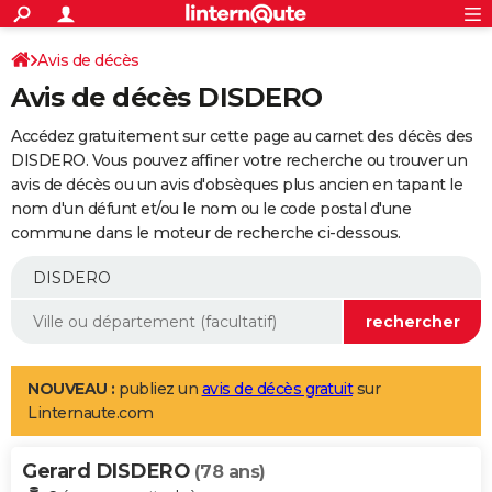
ACTUALITÉS
Connexion
S'inscrire
Avis de décès
Rechercher
Société
Education
Villes
Politique
Faits Divers
Monde
+
SPORT
Avis de décès DISDERO
Football
Cyclisme
Forum
Coupe du monde 2026
Tennis
Rugby
CULTURE
Accédez gratuitement sur cette page au carnet des décès des
TNT
Cinéma
Musique
Programme TV
Streaming
Sorties cinéma
+
DISDERO. Vous pouvez affiner votre recherche ou trouver un
FINANCE
avis de décès ou un avis d'obsèques plus ancien en tapant le
Impôts
Immobilier
Banque
Crédit
Retraite
Epargne
Risques naturels par ville
Assurance
AUTO
nom d'un défunt et/ou le nom ou le code postal d'une
commune dans le moteur de recherche ci-dessous.
Réserver un essai
Berlines
Forum auto
Essais
Citadines
SUV
+
HIGH-TECH
Meilleur smartphone
Ordinateurs
Guide high-tech
Mobiles
Internet
Jeux vidéo
+
BRICOLAGE
Aménagement intérieur
Cuisine
Jardinage
+
Forum
Extérieur
Salle de bains
Rangement
WEEK-END
Escapades
Expositions
Week-end nature
Guides de France
Patrimoine
Musées
+
LIFESTYLE
NOUVEAU :
publiez un
avis de décès gratuit
sur
Linternaute.com
Bien-être
Mode
+
Art de vivre
Loisirs
Modes de vie
SANTE
Gerard DISDERO
Guide de la santé
Médicaments
+
Alimentation
Maladies
Sommeil
(78 ans)
VOYAGE