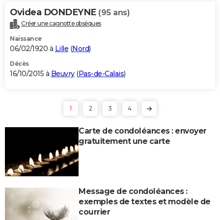
Ovidea DONDEYNE
(95 ans)
Créer une cagnotte obsèques
Naissance
06/02/1920 à
Lille
(
Nord
)
Décès
16/10/2015 à
Beuvry
(
Pas-de-Calais
)
1
2
3
4
Carte de condoléances : envoyer
gratuitement une carte
Message de condoléances :
exemples de textes et modèle de
courrier