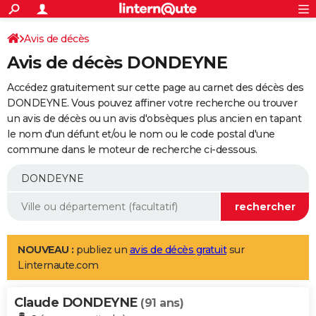
ACTUALITÉS
Connexion
S'inscrire
Avis de décès
Rechercher
Société
Education
Villes
Politique
Faits Divers
Monde
+
SPORT
Avis de décès DONDEYNE
Football
Cyclisme
Forum
Coupe du monde 2026
Tennis
Rugby
CULTURE
Accédez gratuitement sur cette page au carnet des décès des
TNT
Cinéma
Musique
Programme TV
Streaming
Sorties cinéma
+
DONDEYNE. Vous pouvez affiner votre recherche ou trouver
FINANCE
un avis de décès ou un avis d'obsèques plus ancien en tapant
Impôts
Immobilier
Banque
Crédit
Retraite
Epargne
Risques naturels par ville
Assurance
AUTO
le nom d'un défunt et/ou le nom ou le code postal d'une
commune dans le moteur de recherche ci-dessous.
Réserver un essai
Berlines
Forum auto
Essais
Citadines
SUV
+
HIGH-TECH
Meilleur smartphone
Ordinateurs
Guide high-tech
Mobiles
Internet
Jeux vidéo
+
BRICOLAGE
Aménagement intérieur
Cuisine
Jardinage
+
Forum
Extérieur
Salle de bains
Rangement
WEEK-END
Escapades
Expositions
Week-end nature
Guides de France
Patrimoine
Musées
+
LIFESTYLE
NOUVEAU :
publiez un
avis de décès gratuit
sur
Linternaute.com
Bien-être
Mode
+
Art de vivre
Loisirs
Modes de vie
SANTE
Claude DONDEYNE
Guide de la santé
Médicaments
+
Alimentation
Maladies
Sommeil
(91 ans)
VOYAGE