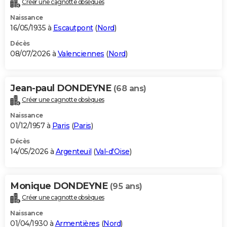
Créer une cagnotte obsèques
City break
Voyage de noces
Climat
Destinations
Voyage nature
Forum
+
PHOTO
Naissance
16/05/1935 à
Escautpont
(
Nord
)
GUIDES D'ACHAT
Décès
08/07/2026 à
Valenciennes
(
Nord
)
BONS PLANS
CARTE DE VOEUX
Jean-paul DONDEYNE
(68 ans)
Carte Bonne année
Carte Pâques
Carte de Noël
Carte Saint-Valentin
Carte d'anniversaire
DICTIONNAIRE
Créer une cagnotte obsèques
Biographies
Expressions
Dictionnaire
Citations
Proverbes
PROGRAMME TV
Naissance
01/12/1957 à
Paris
(
Paris
)
COPAINS D'AVANT
Décès
14/05/2026 à
Argenteuil
(
Val-d'Oise
)
Se connecter
Collèges
Universités
Service militaire
S'inscrire
Lycées
Primaires
Entreprises
Avis de recherche
AVIS DE DÉCÈS
FORUM
Monique DONDEYNE
(95 ans)
Lifestyle
Sport
Television
Cinema
Bricolage
Culture
Auto
Voyage
Créer une cagnotte obsèques
Naissance
01/04/1930 à
Armentières
(
Nord
)