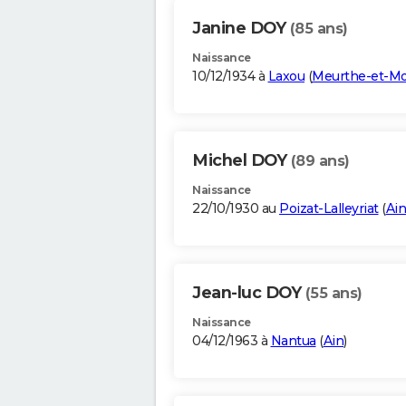
Janine DOY
(85 ans)
Naissance
10/12/1934 à
Laxou
(
Meurthe-et-Mo
Michel DOY
(89 ans)
Naissance
22/10/1930 au
Poizat-Lalleyriat
(
Ain
Jean-luc DOY
(55 ans)
Naissance
04/12/1963 à
Nantua
(
Ain
)