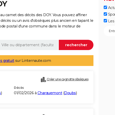
OY
Actu
Spo
au carnet des décès des DOY. Vous pouvez affiner
 décès ou un avis d'obsèques plus ancien en tapant le
Les 
code postal d'une commune dans le moteur de
s gratuit
sur Linternaute.com
Créer une cagnotte obsèques
Décès
s
)
01/02/2026 à
Charquemont
(
Doubs
)