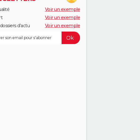
alité
Voir un exemple
rt
Voir un exemple
dossiers d'actu
Voir un exemple