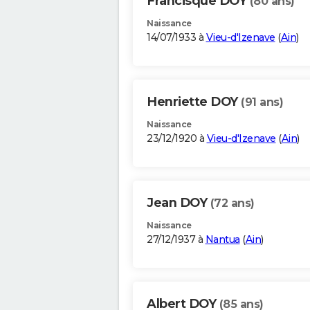
Francisque DOY
(80 ans)
Naissance
14/07/1933 à
Vieu-d'Izenave
(
Ain
)
Henriette DOY
(91 ans)
Naissance
23/12/1920 à
Vieu-d'Izenave
(
Ain
)
Jean DOY
(72 ans)
Naissance
27/12/1937 à
Nantua
(
Ain
)
Albert DOY
(85 ans)