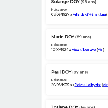
Solange DOY
(98 ans)
Naissance
07/06/1927 à
Villards-d'Héria
(
Jura
)
Marie DOY
(89 ans)
Naissance
17/09/1934 à
Vieu-d'Izenave
(
Ain
)
Paul DOY
(87 ans)
Naissance
26/03/1935 au
Poizat-Lalleyriat
(
Ai
Josiane DOY
(66 ans)