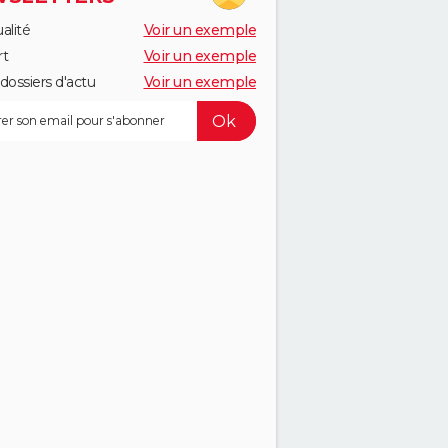
alité
Voir un exemple
rt
Voir un exemple
dossiers d'actu
Voir un exemple