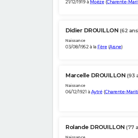
21/12/1919 à
Moëze
(
Charente-Mari
Didier DROUILLON
(62 ans
Naissance
03/08/1952 à la
Fère
(
Aisne
)
Marcelle DROUILLON
(93 
Naissance
06/12/1921 à
Aytré
(
Charente-Mari
Rolande DROUILLON
(77 
Naissance