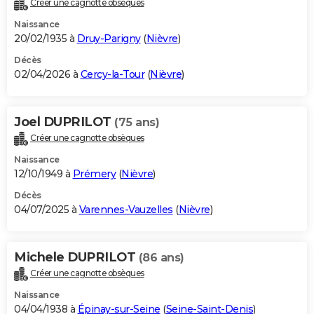
Créer une cagnotte obsèques
City break
Voyage de noces
Climat
Destinations
Voyage nature
Forum
+
PHOTO
Naissance
20/02/1935 à
Druy-Parigny
(
Nièvre
)
GUIDES D'ACHAT
Décès
02/04/2026 à
Cercy-la-Tour
(
Nièvre
)
BONS PLANS
CARTE DE VOEUX
Joel DUPRILOT
(75 ans)
Carte Bonne année
Carte Pâques
Carte de Noël
Carte Saint-Valentin
Carte d'anniversaire
DICTIONNAIRE
Créer une cagnotte obsèques
Biographies
Expressions
Dictionnaire
Citations
Proverbes
PROGRAMME TV
Naissance
12/10/1949 à
Prémery
(
Nièvre
)
COPAINS D'AVANT
Décès
04/07/2025 à
Varennes-Vauzelles
(
Nièvre
)
Se connecter
Collèges
Universités
Service militaire
S'inscrire
Lycées
Primaires
Entreprises
Avis de recherche
AVIS DE DÉCÈS
FORUM
Michele DUPRILOT
(86 ans)
Lifestyle
Sport
Television
Cinema
Bricolage
Culture
Auto
Voyage
Créer une cagnotte obsèques
Naissance
04/04/1938 à
Épinay-sur-Seine
(
Seine-Saint-Denis
)