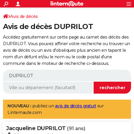
ACTUALITÉS
Connexion
S'inscrire
Avis de décès
Rechercher
Société
Education
Villes
Politique
Faits Divers
Monde
+
SPORT
Avis de décès DUPRILOT
Football
Cyclisme
Forum
Coupe du monde 2026
Tennis
Rugby
CULTURE
Accédez gratuitement sur cette page au carnet des décès des
TNT
Cinéma
Musique
Programme TV
Streaming
Sorties cinéma
+
DUPRILOT. Vous pouvez affiner votre recherche ou trouver un
FINANCE
avis de décès ou un avis d'obsèques plus ancien en tapant le
Impôts
Immobilier
Banque
Crédit
Retraite
Epargne
Risques naturels par ville
Assurance
AUTO
nom d'un défunt et/ou le nom ou le code postal d'une
commune dans le moteur de recherche ci-dessous.
Réserver un essai
Berlines
Forum auto
Essais
Citadines
SUV
+
HIGH-TECH
Meilleur smartphone
Ordinateurs
Guide high-tech
Mobiles
Internet
Jeux vidéo
+
BRICOLAGE
Aménagement intérieur
Cuisine
Jardinage
+
Forum
Extérieur
Salle de bains
Rangement
WEEK-END
Escapades
Expositions
Week-end nature
Guides de France
Patrimoine
Musées
+
LIFESTYLE
NOUVEAU :
publiez un
avis de décès gratuit
sur
Linternaute.com
Bien-être
Mode
+
Art de vivre
Loisirs
Modes de vie
SANTE
Jacqueline DUPRILOT
Guide de la santé
Médicaments
+
Alimentation
Maladies
Sommeil
(91 ans)
VOYAGE