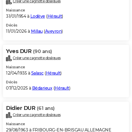
Créer une cagnotte obsèques
City break
Voyage de noces
Climat
Destinations
Voyage nature
Forum
+
PHOTO
Naissance
31/01/1954 à
Lodève
(
Hérault
)
GUIDES D'ACHAT
Décès
11/01/2026 à
Millau
(
Aveyron
)
BONS PLANS
CARTE DE VOEUX
Yves DUR
(90 ans)
Carte Bonne année
Carte Pâques
Carte de Noël
Carte Saint-Valentin
Carte d'anniversaire
DICTIONNAIRE
Créer une cagnotte obsèques
Biographies
Expressions
Dictionnaire
Citations
Proverbes
PROGRAMME TV
Naissance
12/04/1935 à
Salasc
(
Hérault
)
COPAINS D'AVANT
Décès
07/12/2025 à
Bédarieux
(
Hérault
)
Se connecter
Collèges
Universités
Service militaire
S'inscrire
Lycées
Primaires
Entreprises
Avis de recherche
AVIS DE DÉCÈS
FORUM
Didier DUR
(61 ans)
Lifestyle
Sport
Television
Cinema
Bricolage
Culture
Auto
Voyage
Créer une cagnotte obsèques
Naissance
29/08/1963 à FRIBOURG-EN-BRISGAU ALLEMAGNE