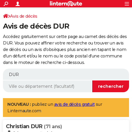
ACTUALITÉS
Connexion
S'inscrire
Avis de décès
Rechercher
Société
Education
Villes
Politique
Faits Divers
Monde
+
SPORT
Avis de décès DUR
Football
Cyclisme
Forum
Coupe du monde 2026
Tennis
Rugby
CULTURE
Accédez gratuitement sur cette page au carnet des décès des
TNT
Cinéma
Musique
Programme TV
Streaming
Sorties cinéma
+
DUR. Vous pouvez affiner votre recherche ou trouver un avis
FINANCE
de décès ou un avis d'obsèques plus ancien en tapant le nom
Impôts
Immobilier
Banque
Crédit
Retraite
Epargne
Risques naturels par ville
Assurance
AUTO
d'un défunt et/ou le nom ou le code postal d'une commune
dans le moteur de recherche ci-dessous.
Réserver un essai
Berlines
Forum auto
Essais
Citadines
SUV
+
HIGH-TECH
Meilleur smartphone
Ordinateurs
Guide high-tech
Mobiles
Internet
Jeux vidéo
+
BRICOLAGE
Aménagement intérieur
Cuisine
Jardinage
+
Forum
Extérieur
Salle de bains
Rangement
WEEK-END
Escapades
Expositions
Week-end nature
Guides de France
Patrimoine
Musées
+
LIFESTYLE
NOUVEAU :
publiez un
avis de décès gratuit
sur
Linternaute.com
Bien-être
Mode
+
Art de vivre
Loisirs
Modes de vie
SANTE
Christian DUR
Guide de la santé
Médicaments
+
Alimentation
Maladies
Sommeil
(71 ans)
VOYAGE