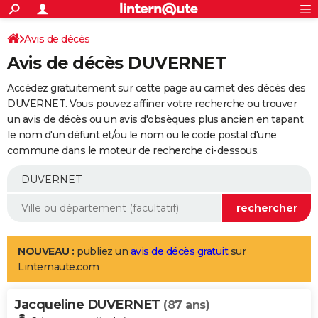
ACTUALITÉS
Connexion
S'inscrire
Avis de décès
Rechercher
Société
Education
Villes
Politique
Faits Divers
Monde
+
SPORT
Avis de décès DUVERNET
Football
Cyclisme
Forum
Coupe du monde 2026
Tennis
Rugby
CULTURE
Accédez gratuitement sur cette page au carnet des décès des
TNT
Cinéma
Musique
Programme TV
Streaming
Sorties cinéma
+
DUVERNET. Vous pouvez affiner votre recherche ou trouver
FINANCE
un avis de décès ou un avis d'obsèques plus ancien en tapant
Impôts
Immobilier
Banque
Crédit
Retraite
Epargne
Risques naturels par ville
Assurance
AUTO
le nom d'un défunt et/ou le nom ou le code postal d'une
commune dans le moteur de recherche ci-dessous.
Réserver un essai
Berlines
Forum auto
Essais
Citadines
SUV
+
HIGH-TECH
Meilleur smartphone
Ordinateurs
Guide high-tech
Mobiles
Internet
Jeux vidéo
+
BRICOLAGE
Aménagement intérieur
Cuisine
Jardinage
+
Forum
Extérieur
Salle de bains
Rangement
WEEK-END
Escapades
Expositions
Week-end nature
Guides de France
Patrimoine
Musées
+
LIFESTYLE
NOUVEAU :
publiez un
avis de décès gratuit
sur
Linternaute.com
Bien-être
Mode
+
Art de vivre
Loisirs
Modes de vie
SANTE
Jacqueline DUVERNET
Guide de la santé
Médicaments
+
Alimentation
Maladies
Sommeil
(87 ans)
VOYAGE