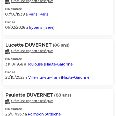
Créer une cagnotte obsèques
City break
Voyage de noces
Climat
Destinations
Voyage nature
Forum
+
PHOTO
Naissance
07/06/1938 à
Paris
(
Paris
)
GUIDES D'ACHAT
Décès
01/02/2026 à
Eybens
(
Isère
)
BONS PLANS
CARTE DE VOEUX
Lucette DUVERNET
(86 ans)
Carte Bonne année
Carte Pâques
Carte de Noël
Carte Saint-Valentin
Carte d'anniversaire
DICTIONNAIRE
Créer une cagnotte obsèques
Biographies
Expressions
Dictionnaire
Citations
Proverbes
PROGRAMME TV
Naissance
31/10/1938 à
Toulouse
(
Haute-Garonne
)
COPAINS D'AVANT
Décès
27/10/2025 à
Villemur-sur-Tarn
(
Haute-Garonne
)
Se connecter
Collèges
Universités
Service militaire
S'inscrire
Lycées
Primaires
Entreprises
Avis de recherche
AVIS DE DÉCÈS
FORUM
Paulette DUVERNET
(88 ans)
Lifestyle
Sport
Television
Cinema
Bricolage
Culture
Auto
Voyage
Créer une cagnotte obsèques
Naissance
23/01/1937 à
Rompon
(
Ardèche
)