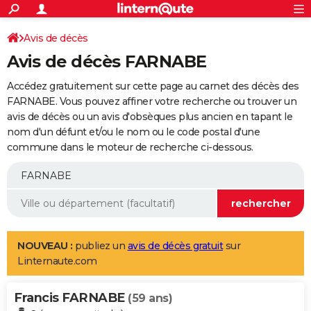
ACTUALITÉS
Connexion
S'inscrire
Avis de décès
Rechercher
Société
Education
Villes
Politique
Faits Divers
Monde
+
SPORT
Avis de décès FARNABE
Football
Cyclisme
Forum
Coupe du monde 2026
Tennis
Rugby
CULTURE
Accédez gratuitement sur cette page au carnet des décès des
TNT
Cinéma
Musique
Programme TV
Streaming
Sorties cinéma
+
FARNABE. Vous pouvez affiner votre recherche ou trouver un
FINANCE
avis de décès ou un avis d'obsèques plus ancien en tapant le
Impôts
Immobilier
Banque
Crédit
Retraite
Epargne
Risques naturels par ville
Assurance
AUTO
nom d'un défunt et/ou le nom ou le code postal d'une
commune dans le moteur de recherche ci-dessous.
Réserver un essai
Berlines
Forum auto
Essais
Citadines
SUV
+
HIGH-TECH
Meilleur smartphone
Ordinateurs
Guide high-tech
Mobiles
Internet
Jeux vidéo
+
BRICOLAGE
Aménagement intérieur
Cuisine
Jardinage
+
Forum
Extérieur
Salle de bains
Rangement
WEEK-END
Escapades
Expositions
Week-end nature
Guides de France
Patrimoine
Musées
+
LIFESTYLE
NOUVEAU :
publiez un
avis de décès gratuit
sur
Linternaute.com
Bien-être
Mode
+
Art de vivre
Loisirs
Modes de vie
SANTE
Francis FARNABE
Guide de la santé
Médicaments
+
Alimentation
Maladies
Sommeil
(59 ans)
VOYAGE