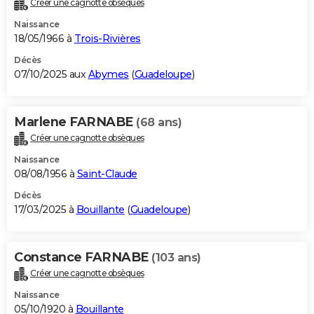
Créer une cagnotte obsèques
City break
Voyage de noces
Climat
Destinations
Voyage nature
Forum
+
PHOTO
Naissance
18/05/1966 à
Trois-Rivières
GUIDES D'ACHAT
Décès
07/10/2025 aux
Abymes
(
Guadeloupe
)
BONS PLANS
CARTE DE VOEUX
Marlene FARNABE
(68 ans)
Carte Bonne année
Carte Pâques
Carte de Noël
Carte Saint-Valentin
Carte d'anniversaire
DICTIONNAIRE
Créer une cagnotte obsèques
Biographies
Expressions
Dictionnaire
Citations
Proverbes
PROGRAMME TV
Naissance
08/08/1956 à
Saint-Claude
COPAINS D'AVANT
Décès
17/03/2025 à
Bouillante
(
Guadeloupe
)
Se connecter
Collèges
Universités
Service militaire
S'inscrire
Lycées
Primaires
Entreprises
Avis de recherche
AVIS DE DÉCÈS
FORUM
Constance FARNABE
(103 ans)
Lifestyle
Sport
Television
Cinema
Bricolage
Culture
Auto
Voyage
Créer une cagnotte obsèques
Naissance
05/10/1920 à
Bouillante