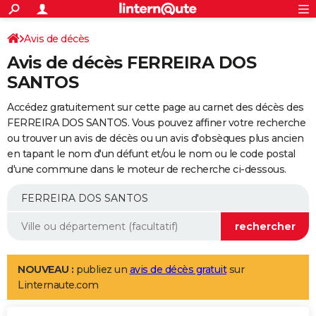
ACTUALITÉS
Connexion
S'inscrire
Avis de décès
Rechercher
Société
Education
Villes
Politique
Faits Divers
Monde
+
SPORT
Avis de décès FERREIRA DOS
Football
Cyclisme
Forum
Coupe du monde 2026
Tennis
Rugby
CULTURE
SANTOS
TNT
Cinéma
Musique
Programme TV
Streaming
Sorties cinéma
+
FINANCE
Accédez gratuitement sur cette page au carnet des décès des
FERREIRA DOS SANTOS. Vous pouvez affiner votre recherche
Impôts
Immobilier
Banque
Crédit
Retraite
Epargne
Risques naturels par ville
Assurance
AUTO
ou trouver un avis de décès ou un avis d'obsèques plus ancien
en tapant le nom d'un défunt et/ou le nom ou le code postal
Réserver un essai
Berlines
Forum auto
Essais
Citadines
SUV
+
HIGH-TECH
d'une commune dans le moteur de recherche ci-dessous.
Meilleur smartphone
Ordinateurs
Guide high-tech
Mobiles
Internet
Jeux vidéo
+
BRICOLAGE
Aménagement intérieur
Cuisine
Jardinage
+
Forum
Extérieur
Salle de bains
Rangement
WEEK-END
Escapades
Expositions
Week-end nature
Guides de France
Patrimoine
Musées
+
LIFESTYLE
NOUVEAU :
publiez un
avis de décès gratuit
sur
Bien-être
Mode
+
Art de vivre
Loisirs
Modes de vie
SANTE
Linternaute.com
Guide de la santé
Médicaments
+
Alimentation
Maladies
Sommeil
VOYAGE