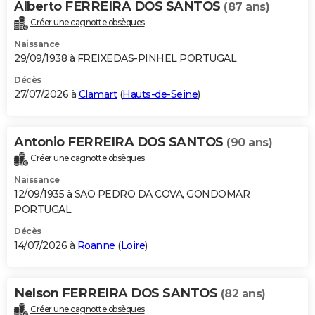
Alberto FERREIRA DOS SANTOS
(87 ans)
City break
Voyage de noces
Climat
Destinations
Voyage nature
Forum
+
PHOTO
Créer une cagnotte obsèques
Naissance
GUIDES D'ACHAT
29/09/1938 à FREIXEDAS-PINHEL PORTUGAL
BONS PLANS
Décès
27/07/2026 à
Clamart
(
Hauts-de-Seine
)
CARTE DE VOEUX
Carte Bonne année
Carte Pâques
Carte de Noël
Carte Saint-Valentin
Carte d'anniversaire
DICTIONNAIRE
Antonio FERREIRA DOS SANTOS
(90 ans)
Biographies
Expressions
Dictionnaire
Citations
Proverbes
Créer une cagnotte obsèques
PROGRAMME TV
Naissance
COPAINS D'AVANT
12/09/1935 à SAO PEDRO DA COVA, GONDOMAR
PORTUGAL
Se connecter
Collèges
Universités
Service militaire
S'inscrire
Lycées
Primaires
Entreprises
Avis de recherche
AVIS DE DÉCÈS
Décès
14/07/2026 à
Roanne
(
Loire
)
FORUM
Lifestyle
Sport
Television
Cinema
Bricolage
Culture
Auto
Voyage
Nelson FERREIRA DOS SANTOS
(82 ans)
Créer une cagnotte obsèques