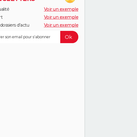
alité
Voir un exemple
rt
Voir un exemple
dossiers d'actu
Voir un exemple