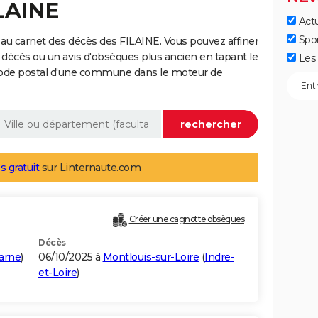
ILAINE
Actu
Spo
au carnet des décès des FILAINE. Vous pouvez affiner
 décès ou un avis d'obsèques plus ancien en tapant le
Les 
code postal d'une commune dans le moteur de
s gratuit
sur Linternaute.com
Créer une cagnotte obsèques
Décès
arne
)
06/10/2025 à
Montlouis-sur-Loire
(
Indre-
et-Loire
)