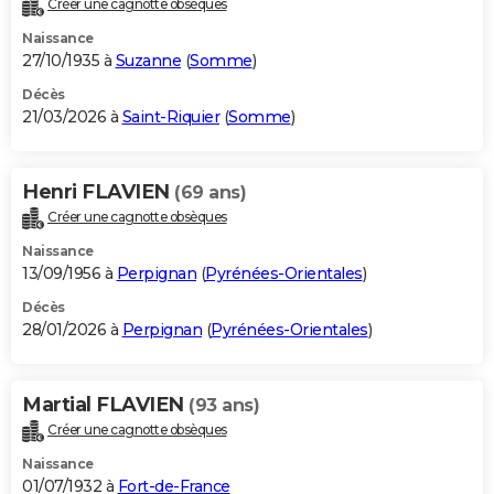
Créer une cagnotte obsèques
City break
Voyage de noces
Climat
Destinations
Voyage nature
Forum
+
PHOTO
Naissance
27/10/1935 à
Suzanne
(
Somme
)
GUIDES D'ACHAT
Décès
21/03/2026 à
Saint-Riquier
(
Somme
)
BONS PLANS
CARTE DE VOEUX
Henri FLAVIEN
(69 ans)
Carte Bonne année
Carte Pâques
Carte de Noël
Carte Saint-Valentin
Carte d'anniversaire
DICTIONNAIRE
Créer une cagnotte obsèques
Biographies
Expressions
Dictionnaire
Citations
Proverbes
PROGRAMME TV
Naissance
13/09/1956 à
Perpignan
(
Pyrénées-Orientales
)
COPAINS D'AVANT
Décès
28/01/2026 à
Perpignan
(
Pyrénées-Orientales
)
Se connecter
Collèges
Universités
Service militaire
S'inscrire
Lycées
Primaires
Entreprises
Avis de recherche
AVIS DE DÉCÈS
FORUM
Martial FLAVIEN
(93 ans)
Lifestyle
Sport
Television
Cinema
Bricolage
Culture
Auto
Voyage
Créer une cagnotte obsèques
Naissance
01/07/1932 à
Fort-de-France