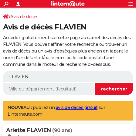
ACTUALITÉS
Connexion
S'inscrire
Avis de décès
Rechercher
Société
Education
Villes
Politique
Faits Divers
Monde
+
SPORT
Avis de décès FLAVIEN
Football
Cyclisme
Forum
Coupe du monde 2026
Tennis
Rugby
CULTURE
Accédez gratuitement sur cette page au carnet des décès des
TNT
Cinéma
Musique
Programme TV
Streaming
Sorties cinéma
+
FLAVIEN. Vous pouvez affiner votre recherche ou trouver un
FINANCE
avis de décès ou un avis d'obsèques plus ancien en tapant le
Impôts
Immobilier
Banque
Crédit
Retraite
Epargne
Risques naturels par ville
Assurance
AUTO
nom d'un défunt et/ou le nom ou le code postal d'une
commune dans le moteur de recherche ci-dessous.
Réserver un essai
Berlines
Forum auto
Essais
Citadines
SUV
+
HIGH-TECH
Meilleur smartphone
Ordinateurs
Guide high-tech
Mobiles
Internet
Jeux vidéo
+
BRICOLAGE
Aménagement intérieur
Cuisine
Jardinage
+
Forum
Extérieur
Salle de bains
Rangement
WEEK-END
Escapades
Expositions
Week-end nature
Guides de France
Patrimoine
Musées
+
LIFESTYLE
NOUVEAU :
publiez un
avis de décès gratuit
sur
Linternaute.com
Bien-être
Mode
+
Art de vivre
Loisirs
Modes de vie
SANTE
Arlette FLAVIEN
Guide de la santé
Médicaments
+
Alimentation
Maladies
Sommeil
(90 ans)
VOYAGE