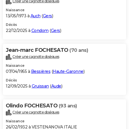
Créer une cagnotte obsèques
City break
Voyage de noces
Climat
Destinations
Voyage nature
Forum
+
PHOTO
Naissance
13/05/1973 à
Auch
(
Gers
)
GUIDES D'ACHAT
Décès
22/12/2025 à
Condom
(
Gers
)
BONS PLANS
CARTE DE VOEUX
Jean-marc FOCHESATO
(70 ans)
Carte Bonne année
Carte Pâques
Carte de Noël
Carte Saint-Valentin
Carte d'anniversaire
DICTIONNAIRE
Créer une cagnotte obsèques
Biographies
Expressions
Dictionnaire
Citations
Proverbes
PROGRAMME TV
Naissance
07/04/1955 à
Bessières
(
Haute-Garonne
)
COPAINS D'AVANT
Décès
12/09/2025 à
Gruissan
(
Aude
)
Se connecter
Collèges
Universités
Service militaire
S'inscrire
Lycées
Primaires
Entreprises
Avis de recherche
AVIS DE DÉCÈS
FORUM
Olindo FOCHESATO
(93 ans)
Lifestyle
Sport
Television
Cinema
Bricolage
Culture
Auto
Voyage
Créer une cagnotte obsèques
Naissance
26/02/1932 à VESTENANOVA ITALIE