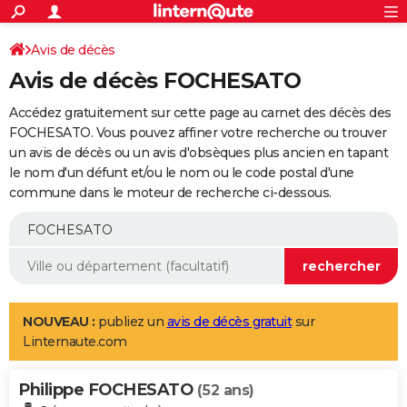
ACTUALITÉS
Connexion
S'inscrire
Avis de décès
Rechercher
Société
Education
Villes
Politique
Faits Divers
Monde
+
SPORT
Avis de décès FOCHESATO
Football
Cyclisme
Forum
Coupe du monde 2026
Tennis
Rugby
CULTURE
Accédez gratuitement sur cette page au carnet des décès des
TNT
Cinéma
Musique
Programme TV
Streaming
Sorties cinéma
+
FOCHESATO. Vous pouvez affiner votre recherche ou trouver
FINANCE
un avis de décès ou un avis d'obsèques plus ancien en tapant
Impôts
Immobilier
Banque
Crédit
Retraite
Epargne
Risques naturels par ville
Assurance
AUTO
le nom d'un défunt et/ou le nom ou le code postal d'une
commune dans le moteur de recherche ci-dessous.
Réserver un essai
Berlines
Forum auto
Essais
Citadines
SUV
+
HIGH-TECH
Meilleur smartphone
Ordinateurs
Guide high-tech
Mobiles
Internet
Jeux vidéo
+
BRICOLAGE
Aménagement intérieur
Cuisine
Jardinage
+
Forum
Extérieur
Salle de bains
Rangement
WEEK-END
Escapades
Expositions
Week-end nature
Guides de France
Patrimoine
Musées
+
LIFESTYLE
NOUVEAU :
publiez un
avis de décès gratuit
sur
Linternaute.com
Bien-être
Mode
+
Art de vivre
Loisirs
Modes de vie
SANTE
Philippe FOCHESATO
Guide de la santé
Médicaments
+
Alimentation
Maladies
Sommeil
(52 ans)
VOYAGE