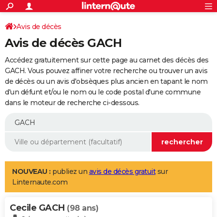
ACTUALITÉS
Connexion
S'inscrire
Avis de décès
Rechercher
Société
Education
Villes
Politique
Faits Divers
Monde
+
SPORT
Avis de décès GACH
Football
Cyclisme
Forum
Coupe du monde 2026
Tennis
Rugby
CULTURE
Accédez gratuitement sur cette page au carnet des décès des
TNT
Cinéma
Musique
Programme TV
Streaming
Sorties cinéma
+
GACH. Vous pouvez affiner votre recherche ou trouver un avis
FINANCE
de décès ou un avis d'obsèques plus ancien en tapant le nom
Impôts
Immobilier
Banque
Crédit
Retraite
Epargne
Risques naturels par ville
Assurance
AUTO
d'un défunt et/ou le nom ou le code postal d'une commune
dans le moteur de recherche ci-dessous.
Réserver un essai
Berlines
Forum auto
Essais
Citadines
SUV
+
HIGH-TECH
Meilleur smartphone
Ordinateurs
Guide high-tech
Mobiles
Internet
Jeux vidéo
+
BRICOLAGE
Aménagement intérieur
Cuisine
Jardinage
+
Forum
Extérieur
Salle de bains
Rangement
WEEK-END
Escapades
Expositions
Week-end nature
Guides de France
Patrimoine
Musées
+
LIFESTYLE
NOUVEAU :
publiez un
avis de décès gratuit
sur
Linternaute.com
Bien-être
Mode
+
Art de vivre
Loisirs
Modes de vie
SANTE
Cecile GACH
Guide de la santé
Médicaments
+
Alimentation
Maladies
Sommeil
(98 ans)
VOYAGE