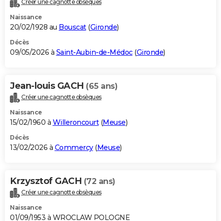
Créer une cagnotte obsèques
City break
Voyage de noces
Climat
Destinations
Voyage nature
Forum
+
PHOTO
Naissance
20/02/1928 au
Bouscat
(
Gironde
)
GUIDES D'ACHAT
Décès
09/05/2026 à
Saint-Aubin-de-Médoc
(
Gironde
)
BONS PLANS
CARTE DE VOEUX
Jean-louis GACH
(65 ans)
Carte Bonne année
Carte Pâques
Carte de Noël
Carte Saint-Valentin
Carte d'anniversaire
DICTIONNAIRE
Créer une cagnotte obsèques
Biographies
Expressions
Dictionnaire
Citations
Proverbes
PROGRAMME TV
Naissance
15/02/1960 à
Willeroncourt
(
Meuse
)
COPAINS D'AVANT
Décès
13/02/2026 à
Commercy
(
Meuse
)
Se connecter
Collèges
Universités
Service militaire
S'inscrire
Lycées
Primaires
Entreprises
Avis de recherche
AVIS DE DÉCÈS
FORUM
Krzysztof GACH
(72 ans)
Lifestyle
Sport
Television
Cinema
Bricolage
Culture
Auto
Voyage
Créer une cagnotte obsèques
Naissance
01/09/1953 à WROCLAW POLOGNE