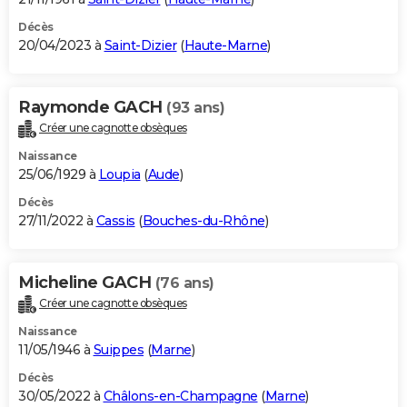
Décès
20/04/2023 à
Saint-Dizier
(
Haute-Marne
)
Raymonde GACH
(93 ans)
Créer une cagnotte obsèques
Naissance
25/06/1929 à
Loupia
(
Aude
)
Décès
27/11/2022 à
Cassis
(
Bouches-du-Rhône
)
Micheline GACH
(76 ans)
Créer une cagnotte obsèques
Naissance
11/05/1946 à
Suippes
(
Marne
)
Décès
30/05/2022 à
Châlons-en-Champagne
(
Marne
)