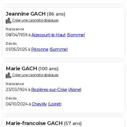
Jeannine GACH
(86 ans)
Créer une cagnotte obsèques
Naissance
08/04/1939 à
Aizecourt-le-Haut
(
Somme
)
Décès
01/05/2025 à
Péronne
(
Somme
)
Marie GACH
(100 ans)
Créer une cagnotte obsèques
Naissance
23/03/1924 à
Rozières-sur-Crise
(
Aisne
)
Décès
06/10/2024 à
Chevilly
(
Loiret
)
Marie-francoise GACH
(57 ans)