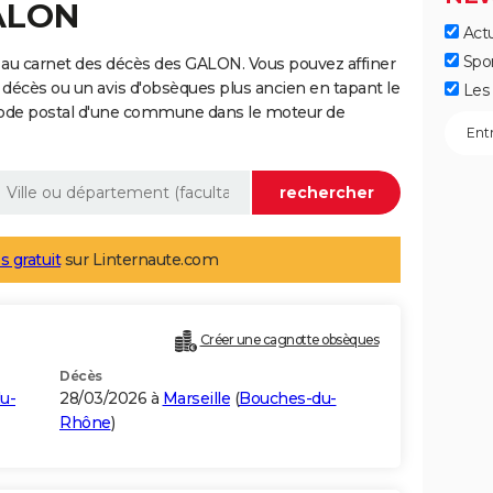
GALON
Actu
Spo
 au carnet des décès des GALON. Vous pouvez affiner
 décès ou un avis d'obsèques plus ancien en tapant le
Les 
code postal d'une commune dans le moteur de
s gratuit
sur Linternaute.com
Créer une cagnotte obsèques
Décès
u-
28/03/2026 à
Marseille
(
Bouches-du-
Rhône
)