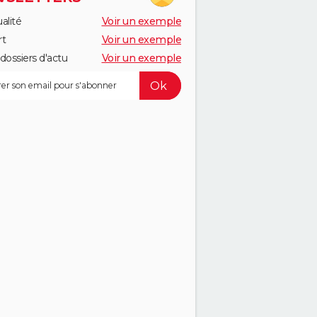
alité
Voir un exemple
rt
Voir un exemple
dossiers d'actu
Voir un exemple