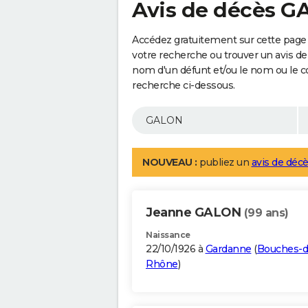
Avis de décès 
Accédez gratuitement sur cette page
votre recherche ou trouver un avis de
nom d'un défunt et/ou le nom ou le 
recherche ci-dessous.
NOUVEAU :
publiez un
avis de décè
Jeanne GALON
(99 ans)
Naissance
22/10/1926 à
Gardanne
(
Bouches-d
Rhône
)