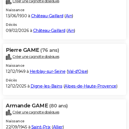
Créer une cagnotte obsèques
City break
Voyage de noces
Climat
Destinations
Voyage nature
Forum
+
PHOTO
Naissance
13/06/1930 à
Château-Gaillard
(
Ain
)
GUIDES D'ACHAT
Décès
09/02/2026 à
Château-Gaillard
(
Ain
)
BONS PLANS
CARTE DE VOEUX
Pierre GAME
(76 ans)
Carte Bonne année
Carte Pâques
Carte de Noël
Carte Saint-Valentin
Carte d'anniversaire
DICTIONNAIRE
Créer une cagnotte obsèques
Biographies
Expressions
Dictionnaire
Citations
Proverbes
PROGRAMME TV
Naissance
12/12/1949 à
Herblay-sur-Seine
(
Val-d'Oise
)
COPAINS D'AVANT
Décès
12/12/2025 à
Digne-les-Bains
(
Alpes-de-Haute-Provence
)
Se connecter
Collèges
Universités
Service militaire
S'inscrire
Lycées
Primaires
Entreprises
Avis de recherche
AVIS DE DÉCÈS
FORUM
Armande GAME
(80 ans)
Lifestyle
Sport
Television
Cinema
Bricolage
Culture
Auto
Voyage
Créer une cagnotte obsèques
Naissance
22/09/1945 à
Saint-Prix
(
Allier
)