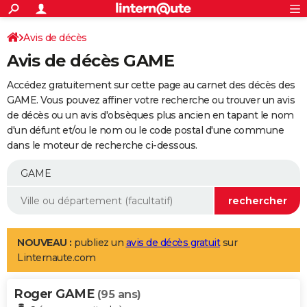
ACTUALITÉS
Connexion
S'inscrire
Avis de décès
Rechercher
Société
Education
Villes
Politique
Faits Divers
Monde
+
SPORT
Avis de décès GAME
Football
Cyclisme
Forum
Coupe du monde 2026
Tennis
Rugby
CULTURE
Accédez gratuitement sur cette page au carnet des décès des
TNT
Cinéma
Musique
Programme TV
Streaming
Sorties cinéma
+
GAME. Vous pouvez affiner votre recherche ou trouver un avis
FINANCE
de décès ou un avis d'obsèques plus ancien en tapant le nom
Impôts
Immobilier
Banque
Crédit
Retraite
Epargne
Risques naturels par ville
Assurance
AUTO
d'un défunt et/ou le nom ou le code postal d'une commune
dans le moteur de recherche ci-dessous.
Réserver un essai
Berlines
Forum auto
Essais
Citadines
SUV
+
HIGH-TECH
Meilleur smartphone
Ordinateurs
Guide high-tech
Mobiles
Internet
Jeux vidéo
+
BRICOLAGE
Aménagement intérieur
Cuisine
Jardinage
+
Forum
Extérieur
Salle de bains
Rangement
WEEK-END
Escapades
Expositions
Week-end nature
Guides de France
Patrimoine
Musées
+
LIFESTYLE
NOUVEAU :
publiez un
avis de décès gratuit
sur
Linternaute.com
Bien-être
Mode
+
Art de vivre
Loisirs
Modes de vie
SANTE
Roger GAME
Guide de la santé
Médicaments
+
Alimentation
Maladies
Sommeil
(95 ans)
VOYAGE