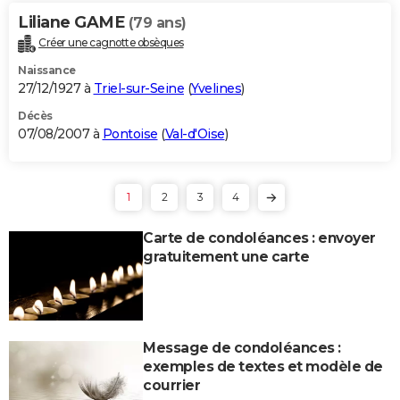
Liliane GAME
(79 ans)
Créer une cagnotte obsèques
Naissance
27/12/1927 à
Triel-sur-Seine
(
Yvelines
)
Décès
07/08/2007 à
Pontoise
(
Val-d'Oise
)
1
2
3
4
Carte de condoléances : envoyer
gratuitement une carte
Message de condoléances :
exemples de textes et modèle de
courrier