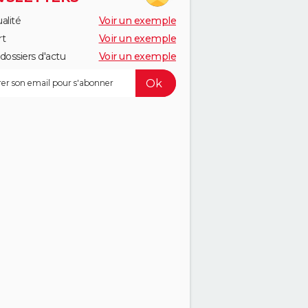
alité
Voir un exemple
rt
Voir un exemple
dossiers d'actu
Voir un exemple