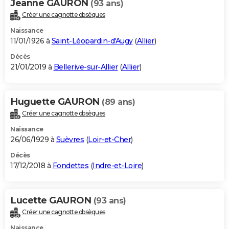
Jeanne GAURON
(93 ans)
Créer une cagnotte obsèques
Naissance
11/01/1926 à
Saint-Léopardin-d'Augy
(
Allier
)
Décès
21/01/2019 à
Bellerive-sur-Allier
(
Allier
)
Huguette GAURON
(89 ans)
Créer une cagnotte obsèques
Naissance
26/06/1929 à
Suèvres
(
Loir-et-Cher
)
Décès
17/12/2018 à
Fondettes
(
Indre-et-Loire
)
Lucette GAURON
(93 ans)
Créer une cagnotte obsèques
Naissance