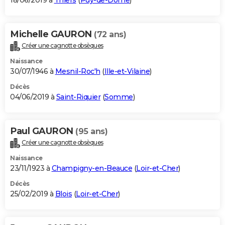
18/06/2019 à
Thiers
(
Puy-de-Dôme
)
Michelle GAURON
(72 ans)
Créer une cagnotte obsèques
Naissance
30/07/1946 à
Mesnil-Roc'h
(
Ille-et-Vilaine
)
Décès
04/06/2019 à
Saint-Riquier
(
Somme
)
Paul GAURON
(95 ans)
Créer une cagnotte obsèques
Naissance
23/11/1923 à
Champigny-en-Beauce
(
Loir-et-Cher
)
Décès
25/02/2019 à
Blois
(
Loir-et-Cher
)