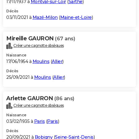
17/11/1937 à
Montval-sur-Loir
(
Sarthe
)
Décès
03/11/2021 à
Mazé-Milon
(
Maine-et-Loire
)
Mireille GAURON
(67 ans)
Créer une cagnotte obsèques
Naissance
17/06/1954 à
Moulins
(
Allier
)
Décès
25/09/2021 à
Moulins
(
Allier
)
Arlette GAURON
(86 ans)
Créer une cagnotte obsèques
Naissance
03/02/1935 à
Paris
(
Paris
)
Décès
20/09/2021 à
Bobigny
(
Seine-Saint-Denis
)