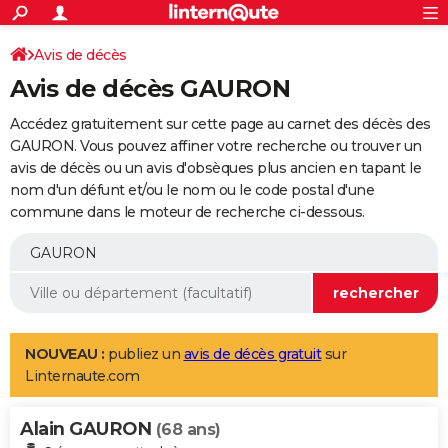
ACTUALITÉS
Connexion
S'inscrire
Avis de décès
Rechercher
Société
Education
Villes
Politique
Faits Divers
Monde
+
SPORT
Avis de décès GAURON
Football
Cyclisme
Forum
Coupe du monde 2026
Tennis
Rugby
CULTURE
Accédez gratuitement sur cette page au carnet des décès des
TNT
Cinéma
Musique
Programme TV
Streaming
Sorties cinéma
+
GAURON. Vous pouvez affiner votre recherche ou trouver un
FINANCE
avis de décès ou un avis d'obsèques plus ancien en tapant le
Impôts
Immobilier
Banque
Crédit
Retraite
Epargne
Risques naturels par ville
Assurance
AUTO
nom d'un défunt et/ou le nom ou le code postal d'une
commune dans le moteur de recherche ci-dessous.
Réserver un essai
Berlines
Forum auto
Essais
Citadines
SUV
+
HIGH-TECH
Meilleur smartphone
Ordinateurs
Guide high-tech
Mobiles
Internet
Jeux vidéo
+
BRICOLAGE
Aménagement intérieur
Cuisine
Jardinage
+
Forum
Extérieur
Salle de bains
Rangement
WEEK-END
Escapades
Expositions
Week-end nature
Guides de France
Patrimoine
Musées
+
LIFESTYLE
NOUVEAU :
publiez un
avis de décès gratuit
sur
Linternaute.com
Bien-être
Mode
+
Art de vivre
Loisirs
Modes de vie
SANTE
Alain GAURON
Guide de la santé
Médicaments
+
Alimentation
Maladies
Sommeil
(68 ans)
VOYAGE