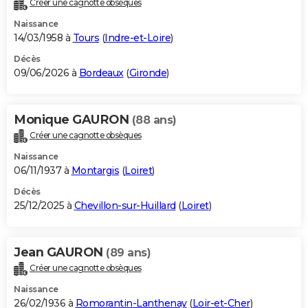
Créer une cagnotte obsèques
City break
Voyage de noces
Climat
Destinations
Voyage nature
Forum
+
PHOTO
Naissance
14/03/1958 à
Tours
(
Indre-et-Loire
)
GUIDES D'ACHAT
Décès
09/06/2026 à
Bordeaux
(
Gironde
)
BONS PLANS
CARTE DE VOEUX
Monique GAURON
(88 ans)
Carte Bonne année
Carte Pâques
Carte de Noël
Carte Saint-Valentin
Carte d'anniversaire
DICTIONNAIRE
Créer une cagnotte obsèques
Biographies
Expressions
Dictionnaire
Citations
Proverbes
PROGRAMME TV
Naissance
06/11/1937 à
Montargis
(
Loiret
)
COPAINS D'AVANT
Décès
25/12/2025 à
Chevillon-sur-Huillard
(
Loiret
)
Se connecter
Collèges
Universités
Service militaire
S'inscrire
Lycées
Primaires
Entreprises
Avis de recherche
AVIS DE DÉCÈS
FORUM
Jean GAURON
(89 ans)
Lifestyle
Sport
Television
Cinema
Bricolage
Culture
Auto
Voyage
Créer une cagnotte obsèques
Naissance
26/02/1936 à
Romorantin-Lanthenay
(
Loir-et-Cher
)